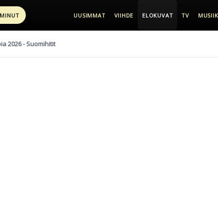
 MINUT
UUSIMMAT
VIIHDE
ELOKUVAT
TV
MUSIIK
pia 2026 - Suomihitit