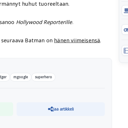
rmännyt huhut tuoreeltaan.
 sanoo
Hollywood Reporterille
.
ä seuraava Batman on
hänen viimeisensä
.
dger
mgoogle
superhero
Jaa artikkeli