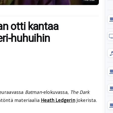
n otti kantaa
ri-huhuihin
seuraavassa
Batman
-elokuvassa,
The Dark
ätöntä materiaalia
Heath Ledgerin
Jokerista.