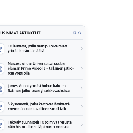
USIMMAT ARTIKKELIT
KAIKKI
10 lausetta, joilla manipuloiva mies
yrittää herättää sääliä
Masters of the Universe sai uuden
elämän Prime Videolla – tällainen jatko-
osa voisi olla
James Gunn tyrmäsi huhun kahden
Batman-jatko-osan yhteiskuvauksista
5 kysymystä, jotka kertovat ihmisestä
enemmän kuin tavallinen small talk
Tekoäly suunnitteli 16 toimivaa virusta:
näin historiallinen läpimurto onnistui