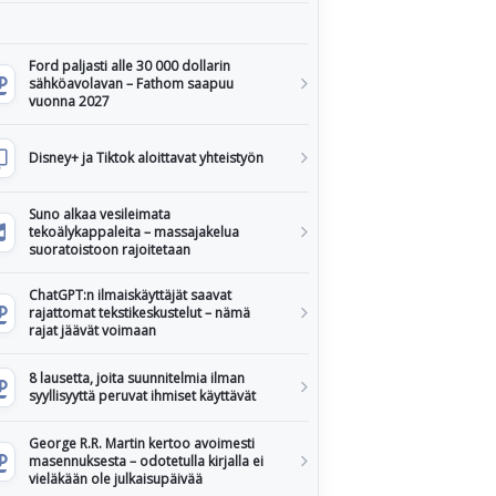
Ford paljasti alle 30 000 dollarin
sähköavolavan – Fathom saapuu
vuonna 2027
Disney+ ja Tiktok aloittavat yhteistyön
Suno alkaa vesileimata
tekoälykappaleita – massajakelua
suoratoistoon rajoitetaan
ChatGPT:n ilmaiskäyttäjät saavat
rajattomat tekstikeskustelut – nämä
rajat jäävät voimaan
8 lausetta, joita suunnitelmia ilman
syyllisyyttä peruvat ihmiset käyttävät
George R.R. Martin kertoo avoimesti
masennuksesta – odotetulla kirjalla ei
vieläkään ole julkaisupäivää