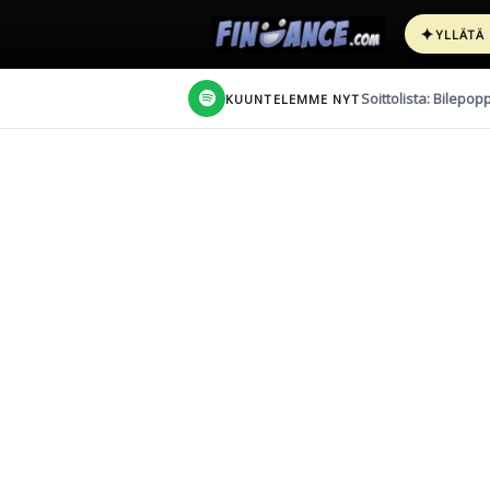
✦
YLLÄTÄ
Soittolista: Bilepop
KUUNTELEMME NYT