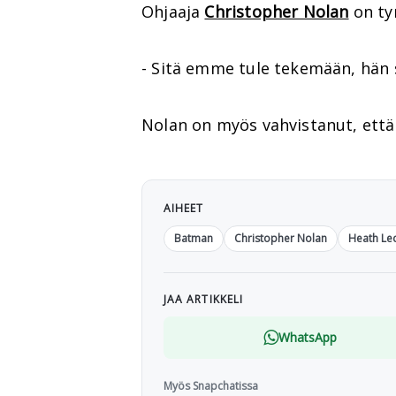
Ohjaaja
Christopher Nolan
on ty
- Sitä emme tule tekemään, hän
Nolan on myös vahvistanut, ett
AIHEET
Batman
Christopher Nolan
Heath Le
JAA ARTIKKELI
WhatsApp
Myös Snapchatissa