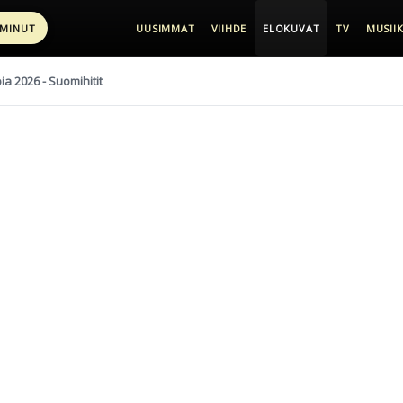
 MINUT
UUSIMMAT
VIIHDE
ELOKUVAT
TV
MUSIIK
pia 2026 - Suomihitit