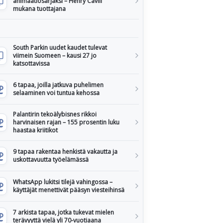
animaatiosarjaksi – Henry Cavill
mukana tuottajana
South Parkin uudet kaudet tulevat
viimein Suomeen – kausi 27 jo
katsottavissa
6 tapaa, joilla jatkuva puhelimen
selaaminen voi tuntua kehossa
Palantirin tekoälybisnes rikkoi
harvinaisen rajan – 155 prosentin luku
haastaa kriitikot
9 tapaa rakentaa henkistä vakautta ja
uskottavuutta työelämässä
WhatsApp lukitsi tilejä vahingossa –
käyttäjät menettivät pääsyn viesteihinsä
7 arkista tapaa, jotka tukevat mielen
terävyyttä vielä yli 70-vuotiaana