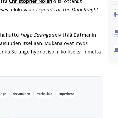
 että
Christopher Nolan
olisi ottanut
ises
-elokuvaan
Legends of The Dark Knight
-
n huhuttu
Hugo Strange
selvittää Batmanin
alaisuuden itsellään. Mukana ovat myös
jonka Strange hypnotisoi rikolliseksi nimeltä
ange
Kissanainen
mtekniikka
superhero