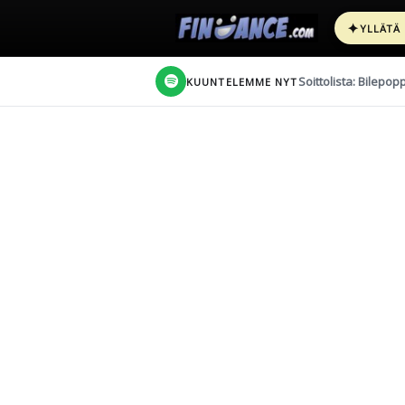
✦
YLLÄTÄ
Soittolista: Bilepop
KUUNTELEMME NYT