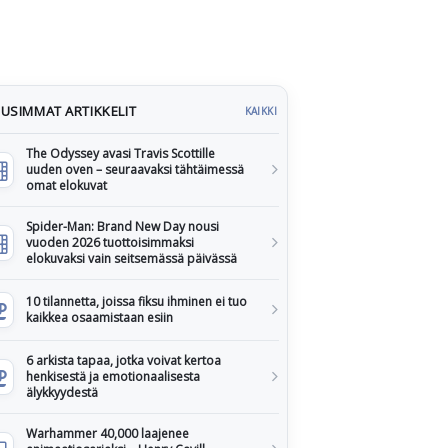
USIMMAT ARTIKKELIT
KAIKKI
The Odyssey avasi Travis Scottille
uuden oven – seuraavaksi tähtäimessä
omat elokuvat
Spider-Man: Brand New Day nousi
vuoden 2026 tuottoisimmaksi
elokuvaksi vain seitsemässä päivässä
10 tilannetta, joissa fiksu ihminen ei tuo
kaikkea osaamistaan esiin
6 arkista tapaa, jotka voivat kertoa
henkisestä ja emotionaalisesta
älykkyydestä
Warhammer 40,000 laajenee