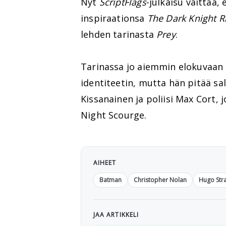
Nyt
ScriptFlags
-julkaisu väittää,
inspiraationsa
The Dark Knight R
lehden tarinasta
Prey
.
Tarinassa jo aiemmin elokuvaa
identiteetin, mutta hän pitää s
Kissanainen ja poliisi Max Cort, 
Night Scourge.
AIHEET
Batman
Christopher Nolan
Hugo Str
JAA ARTIKKELI