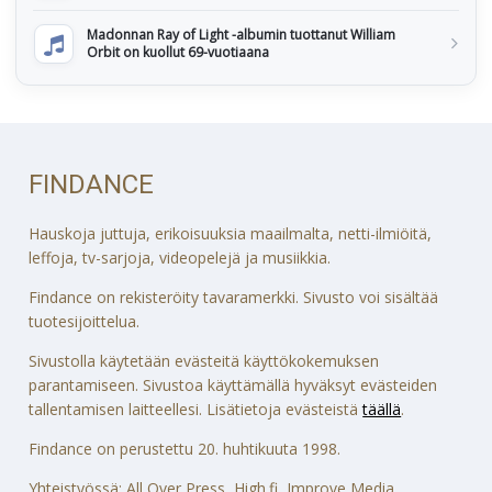
Madonnan Ray of Light -albumin tuottanut William
Orbit on kuollut 69-vuotiaana
FINDANCE
Hauskoja juttuja, erikoisuuksia maailmalta, netti-ilmiöitä,
leffoja, tv-sarjoja, videopelejä ja musiikkia.
Findance on rekisteröity tavaramerkki. Sivusto voi sisältää
tuotesijoittelua.
Sivustolla käytetään evästeitä käyttökokemuksen
parantamiseen. Sivustoa käyttämällä hyväksyt evästeiden
tallentamisen laitteellesi. Lisätietoja evästeistä
täällä
.
Findance on perustettu 20. huhtikuuta 1998.
Yhteistyössä: All Over Press, High.fi, Improve Media,