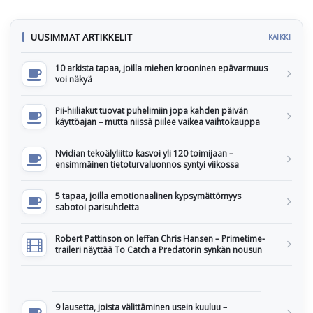
UUSIMMAT ARTIKKELIT
KAIKKI
10 arkista tapaa, joilla miehen krooninen epävarmuus
voi näkyä
Pii-hiiliakut tuovat puhelimiin jopa kahden päivän
käyttöajan – mutta niissä piilee vaikea vaihtokauppa
Nvidian tekoälyliitto kasvoi yli 120 toimijaan –
ensimmäinen tietoturvaluonnos syntyi viikossa
5 tapaa, joilla emotionaalinen kypsymättömyys
sabotoi parisuhdetta
Robert Pattinson on leffan Chris Hansen – Primetime-
traileri näyttää To Catch a Predatorin synkän nousun
9 lausetta, joista välittäminen usein kuuluu –