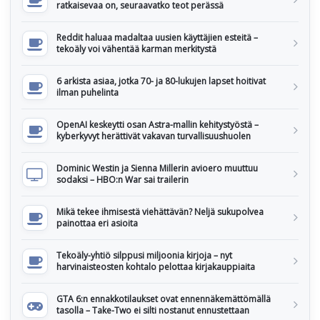
ratkaisevaa on, seuraavatko teot perässä
Reddit haluaa madaltaa uusien käyttäjien esteitä –
tekoäly voi vähentää karman merkitystä
6 arkista asiaa, jotka 70- ja 80-lukujen lapset hoitivat
ilman puhelinta
OpenAI keskeytti osan Astra-mallin kehitystyöstä –
kyberkyvyt herättivät vakavan turvallisuushuolen
Dominic Westin ja Sienna Millerin avioero muuttuu
sodaksi – HBO:n War sai trailerin
Mikä tekee ihmisestä viehättävän? Neljä sukupolvea
painottaa eri asioita
Tekoäly-yhtiö silppusi miljoonia kirjoja – nyt
harvinaisteosten kohtalo pelottaa kirjakauppiaita
GTA 6:n ennakkotilaukset ovat ennennäkemättömällä
tasolla – Take-Two ei silti nostanut ennustettaan