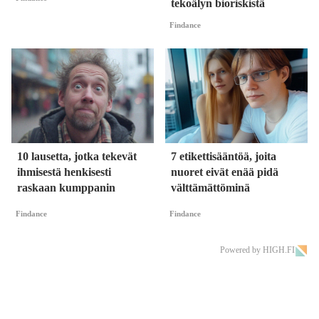
tekoälyn bioriskistä
Findance
10 lausetta, jotka tekevät
7 etikettisääntöä, joita
ihmisestä henkisesti
nuoret eivät enää pidä
raskaan kumppanin
välttämättöminä
Findance
Findance
Powered by HIGH.FI