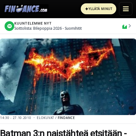
✦
YLLÄTÄ MINUT
KUUNTELEMME NYT
Soittolista: Bilepoppia 2026 - Suomihitit
14:30 - 27.10.2010
ELOKUVAT /
FINDANCE
Batman 3:n naistähteä etsitään -