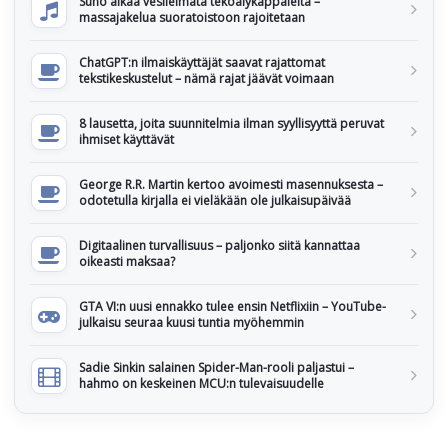
Suno alkaa vesileimata tekoälykappaleita –
massajakelua suoratoistoon rajoitetaan
ChatGPT:n ilmaiskäyttäjät saavat rajattomat
tekstikeskustelut – nämä rajat jäävät voimaan
8 lausetta, joita suunnitelmia ilman syyllisyyttä peruvat
ihmiset käyttävät
George R.R. Martin kertoo avoimesti masennuksesta –
odotetulla kirjalla ei vieläkään ole julkaisupäivää
Digitaalinen turvallisuus – paljonko siitä kannattaa
oikeasti maksaa?
GTA VI:n uusi ennakko tulee ensin Netflixiin – YouTube-
julkaisu seuraa kuusi tuntia myöhemmin
Sadie Sinkin salainen Spider-Man-rooli paljastui –
hahmo on keskeinen MCU:n tulevaisuudelle