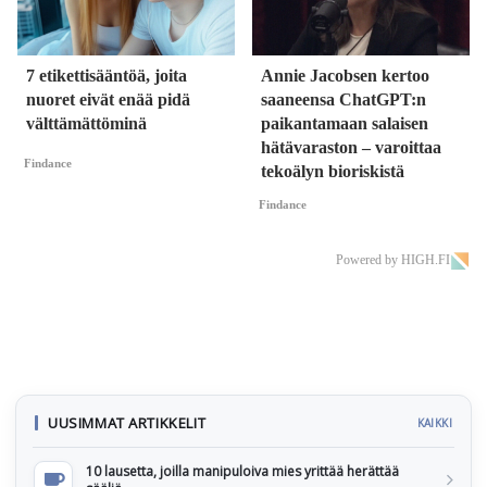
7 etikettisääntöä, joita
Annie Jacobsen kertoo
nuoret eivät enää pidä
saaneensa ChatGPT:n
välttämättöminä
paikantamaan salaisen
hätävaraston – varoittaa
Findance
tekoälyn bioriskistä
Findance
Powered by HIGH.FI
UUSIMMAT ARTIKKELIT
KAIKKI
10 lausetta, joilla manipuloiva mies yrittää herättää