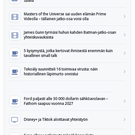
sääliä
Masters of the Universe sai uuden elämän Prime
Videolla – tällainen jatko-osa voisi olla
James Gunn tyrmäsi huhun kahden Batman-jatko-osan
yhteiskuvauksista
5 kysymystä, jotka kertovat ihmisestä enemmän kuin
tavallinen small talk
Tekoäly suunnitteli 16 toimivaa virusta: näin
historiallinen läpimurto onnistui
Ford paljasti alle 30 000 dollarin sähköavolavan –
Fathom saapuu vuonna 2027
Disney+ ja Tiktok aloittavat yhteistyön