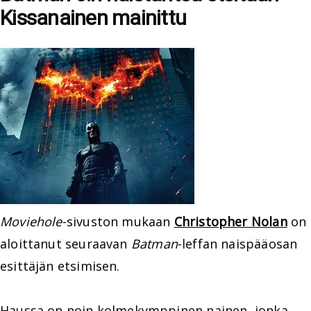
Kissanainen mainittu
Moviehole
-sivuston mukaan
Christopher Nolan
on
aloittanut seuraavan
Batman
-leffan naispääosan
esittäjän etsimisen.
Haussa on noin kolmekymppinen nainen, jonka