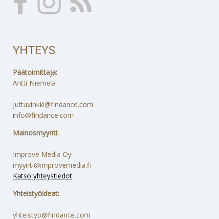
YHTEYS
Päätoimittaja:
Antti Niemelä
juttuvinkki@findance.com
info@findance.com
Mainosmyynti:
Improve Media Oy
myynti@improvemedia.fi
Katso yhteystiedot
Yhteistyöideat:
yhteistyo@findance.com