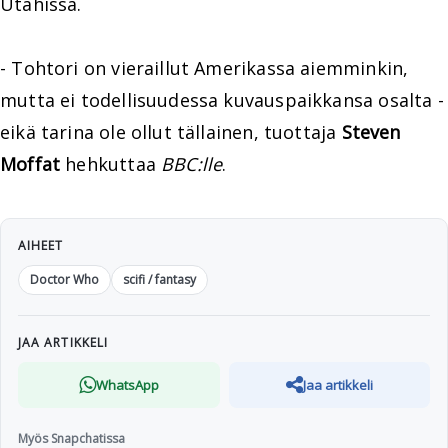
Utahissa.
- Tohtori on vieraillut Amerikassa aiemminkin,
mutta ei todellisuudessa kuvauspaikkansa osalta -
eikä tarina ole ollut tällainen, tuottaja
Steven
Moffat
hehkuttaa
BBC:lle
.
AIHEET
Doctor Who
scifi / fantasy
JAA ARTIKKELI
WhatsApp
Jaa artikkeli
Myös Snapchatissa