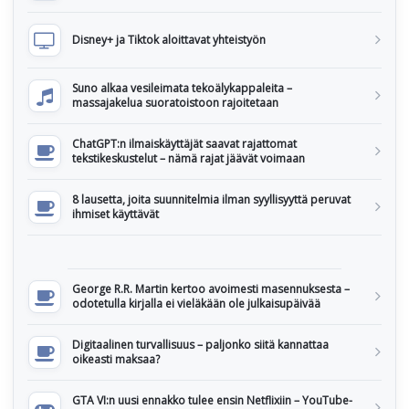
Disney+ ja Tiktok aloittavat yhteistyön
Suno alkaa vesileimata tekoälykappaleita –
massajakelua suoratoistoon rajoitetaan
ChatGPT:n ilmaiskäyttäjät saavat rajattomat
tekstikeskustelut – nämä rajat jäävät voimaan
8 lausetta, joita suunnitelmia ilman syyllisyyttä peruvat
ihmiset käyttävät
George R.R. Martin kertoo avoimesti masennuksesta –
odotetulla kirjalla ei vieläkään ole julkaisupäivää
Digitaalinen turvallisuus – paljonko siitä kannattaa
oikeasti maksaa?
GTA VI:n uusi ennakko tulee ensin Netflixiin – YouTube-