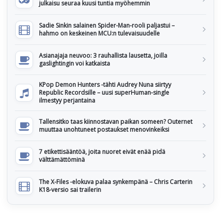
julkaisu seuraa kuusi tuntia myöhemmin
Sadie Sinkin salainen Spider-Man-rooli paljastui –
hahmo on keskeinen MCU:n tulevaisuudelle
Asianajaja neuvoo: 3 rauhallista lausetta, joilla
gaslightingin voi katkaista
KPop Demon Hunters -tähti Audrey Nuna siirtyy
Republic Recordsille – uusi superHuman-single
ilmestyy perjantaina
Tallensitko taas kiinnostavan paikan someen? Outernet
muuttaa unohtuneet postaukset menovinkeiksi
7 etikettisääntöä, joita nuoret eivät enää pidä
välttämättöminä
The X-Files -elokuva palaa synkempänä – Chris Carterin
K18-versio sai trailerin