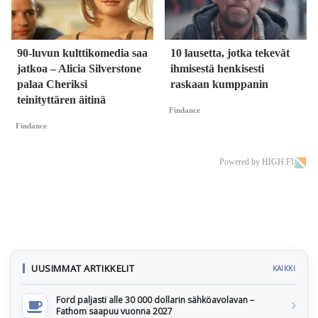
90-luvun kulttikomedia saa
10 lausetta, jotka tekevät
jatkoa – Alicia Silverstone
ihmisestä henkisesti
palaa Cheriksi
raskaan kumppanin
teinityttären äitinä
Findance
Findance
Powered by HIGH.FI
UUSIMMAT ARTIKKELIT
KAIKKI
Ford paljasti alle 30 000 dollarin sähköavolavan –
Fathom saapuu vuonna 2027