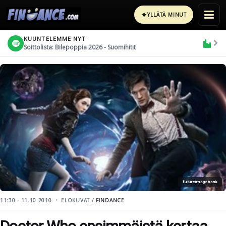
✦
YLLÄTÄ MINUT
KUUNTELEMME NYT
Soittolista: Bilepoppia 2026 - Suomihitit
futureimagebank
11:30 - 11.10.2010
ELOKUVAT /
FINDANCE