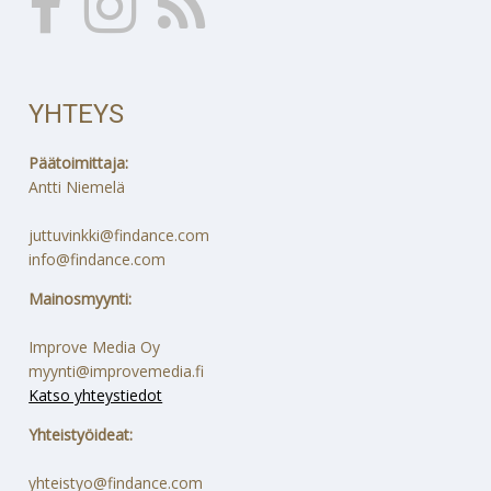
YHTEYS
Päätoimittaja:
Antti Niemelä
juttuvinkki@findance.com
info@findance.com
Mainosmyynti:
Improve Media Oy
myynti@improvemedia.fi
Katso yhteystiedot
Yhteistyöideat:
yhteistyo@findance.com