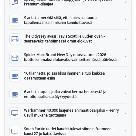
Premium-tilaajaa
9 arkista merkkiä siitä, ettei mies suhtaudu
tapailemaansa ihmiseen kunnioittavasti
The Odyssey avasi Travis Scottille uuden oven –
seuraavaksi tähtäimessä omat elokuvat
Spider-Man: Brand New Day nousi vuoden 2026
tuottoisimmaksi elokuvaksi vain seitsemässä päivässä
10 tilannetta, joissa fiksu ihminen ei tuo kaikkea
osaamistaan esiin
6 arkista tapaa, jotka voivat kertoa henkisestä ja
emotionaalisesta älykkyydestä
Warhammer 40,000 laajenee animaatiosarjaksi – Henry
Cavill mukana tuottajana
South Parkin uudet kaudet tulevat viimein Suomeen –
kausi 27 jo katsottavissa