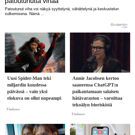
Uusi Spider-Man teki
Annie Jacobsen kertoo
miljardin kuudessa
saaneensa ChatGPT:n
päivässä – vain yksi
paikantamaan salaisen
elokuva on ollut nopeampi
hätävaraston – varoittaa
tekoälyn bioriskistä
Findance
Findance