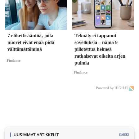
7 etikettisääntöä, joita
Tekoäly ei tappanut
nuoret eivät enää pidä
sovelluksia – nämä 9
välttämättöminä
piilotettua helmeä
ratkaisevat oikeita arjen
Findance
pulmia
Findance
Powered by HIGH.FI
UUSIMMAT ARTIKKELIT
KAIKKI