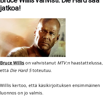
Bruce Willis vahvisti: Die Hard saa
jatkoa!
Bruce Willis
on vahvistanut
MTV:n
haastattelussa,
että
Die Hard 5
toteutuu.
Willis kertoo, että käsikirjoituksen ensimmäinen
luonnos on jo valmis.