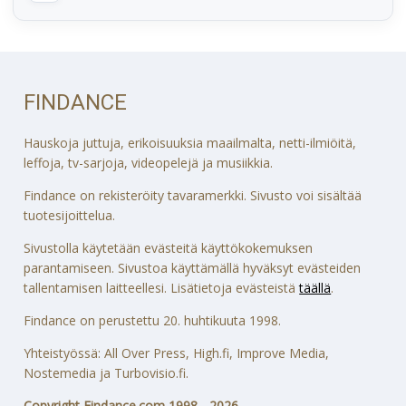
FINDANCE
Hauskoja juttuja, erikoisuuksia maailmalta, netti-ilmiöitä,
leffoja, tv-sarjoja, videopelejä ja musiikkia.
Findance on rekisteröity tavaramerkki. Sivusto voi sisältää
tuotesijoittelua.
Sivustolla käytetään evästeitä käyttökokemuksen
parantamiseen. Sivustoa käyttämällä hyväksyt evästeiden
tallentamisen laitteellesi. Lisätietoja evästeistä
täällä
.
Findance on perustettu 20. huhtikuuta 1998.
Yhteistyössä: All Over Press, High.fi, Improve Media,
Nostemedia ja Turbovisio.fi.
Copyright Findance.com 1998 - 2026