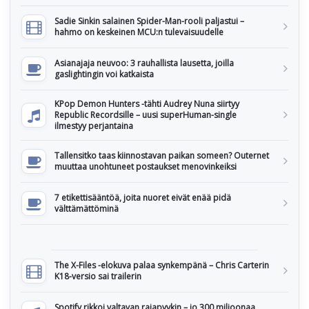
Sadie Sinkin salainen Spider-Man-rooli paljastui –
hahmo on keskeinen MCU:n tulevaisuudelle
Asianajaja neuvoo: 3 rauhallista lausetta, joilla
gaslightingin voi katkaista
KPop Demon Hunters -tähti Audrey Nuna siirtyy
Republic Recordsille – uusi superHuman-single
ilmestyy perjantaina
Tallensitko taas kiinnostavan paikan someen? Outernet
muuttaa unohtuneet postaukset menovinkeiksi
7 etikettisääntöä, joita nuoret eivät enää pidä
välttämättöminä
The X-Files -elokuva palaa synkempänä – Chris Carterin
K18-versio sai trailerin
Spotify rikkoi valtavan rajapyykin – jo 300 miljoonaa