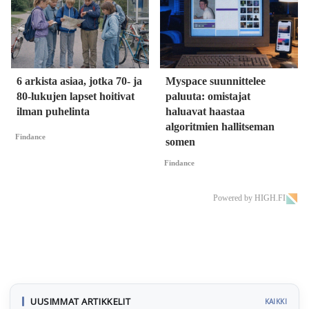
6 arkista asiaa, jotka 70- ja
Myspace suunnittelee
80-lukujen lapset hoitivat
paluuta: omistajat
ilman puhelinta
haluavat haastaa
algoritmien hallitseman
Findance
somen
Findance
Powered by HIGH.FI
UUSIMMAT ARTIKKELIT
KAIKKI