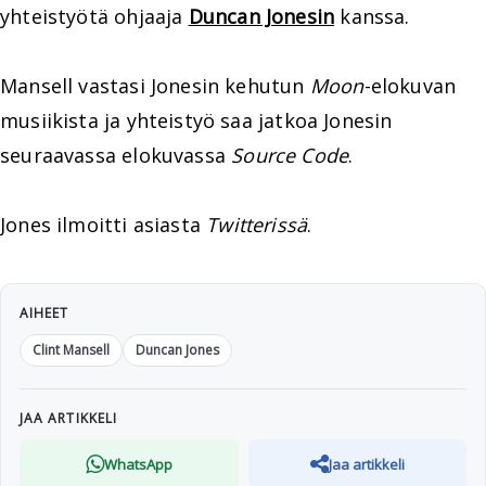
yhteistyötä ohjaaja
Duncan Jonesin
kanssa.
Mansell vastasi Jonesin kehutun
Moon
-elokuvan
musiikista ja yhteistyö saa jatkoa Jonesin
seuraavassa elokuvassa
Source Code
.
Jones ilmoitti asiasta
Twitterissä
.
AIHEET
Clint Mansell
Duncan Jones
JAA ARTIKKELI
WhatsApp
Jaa artikkeli