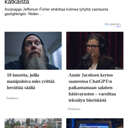
10 lausetta, joilla
Annie Jacobsen kertoo
manipuloiva mies yrittää
saaneensa ChatGPT:n
herättää sääliä
paikantamaan salaisen
hätävaraston – varoittaa
Findance
tekoälyn bioriskistä
Findance