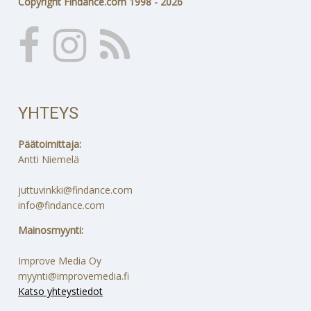
Copyright Findance.com 1998 - 2026
YHTEYS
Päätoimittaja:
Antti Niemelä
juttuvinkki@findance.com
info@findance.com
Mainosmyynti:
Improve Media Oy
myynti@improvemedia.fi
Katso yhteystiedot