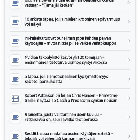
Rico Verhoeven haluaa uusinnan Oleksandr Usykia
vastaan – "Tämä jäi kesken"
10 arkista tapaa, joilla miehen krooninen epävarmuus
voi näkyä
Pii-hiiliakut tuovat puhelimiin jopa kahden päivän
käyttöajan – mutta niissä piilee vaikea vaihtokauppa
Nvidian tekoälyliitto kasvoi yli 120 toimijaan –
ensimmäinen tietoturvaluonnos syntyi viikossa
5 tapaa, joilla emotionaalinen kypsymättömyys
sabotoi parisuhdetta
Robert Pattinson on leffan Chris Hansen – Primetime-
traileri näyttää To Catch a Predatorin synkän nousun
9 lausetta, joista välittäminen usein kuuluu –
ratkaisevaa on, seuraavatko teot perässä
Reddit haluaa madaltaa uusien käyttäjien esteitä –
tekoäly voi vähentää karman merkitystä