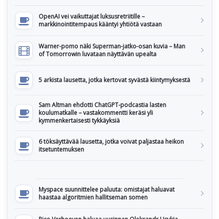
OpenAI vei vaikuttajat luksusretriitille –
markkinointitempaus kääntyi yhtiötä vastaan
Warner-pomo näki Superman-jatko-osan kuvia – Man
of Tomorrowin luvataan näyttävän upealta
5 arkista lausetta, jotka kertovat syvästä kiintymyksestä
Sam Altman ehdotti ChatGPT-podcastia lasten
koulumatkalle – vastakommentti keräsi yli
kymmenkertaisesti tykkäyksiä
6 töksäyttävää lausetta, jotka voivat paljastaa heikon
itsetuntemuksen
Myspace suunnittelee paluuta: omistajat haluavat
haastaa algoritmien hallitseman somen