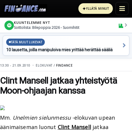
✦
YLLÄTÄ MINUT
KUUNTELEMME NYT
Soittolista: Bilepoppia 2026 - Suomihitit
TÄTÄ MUUT LUKEVAT
10 lausetta, joilla manipuloiva mies yrittää herättää sääliä
13:30 - 21.09.2010
ELOKUVAT /
FINDANCE
Clint Mansell jatkaa yhteistyötä
Moon-ohjaajan kanssa
Mm.
Unelmien sielunmessu
-elokuvan upean
äänimaiseman luonut
Clint Mansell
jatkaa