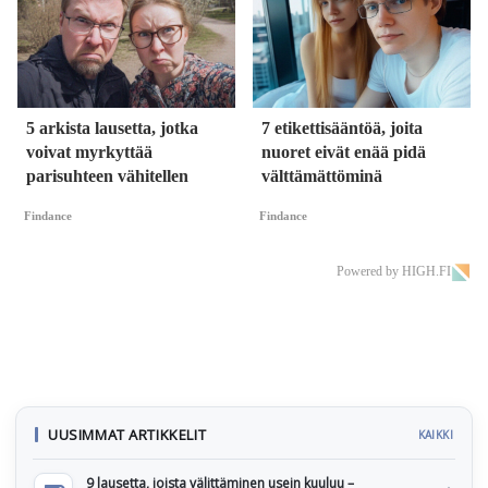
5 arkista lausetta, jotka
7 etikettisääntöä, joita
voivat myrkyttää
nuoret eivät enää pidä
parisuhteen vähitellen
välttämättöminä
Findance
Findance
Powered by HIGH.FI
UUSIMMAT ARTIKKELIT
KAIKKI
9 lausetta, joista välittäminen usein kuuluu –