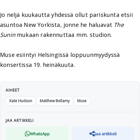
Jo neljä kuukautta yhdessä ollut pariskunta etsii
asuntoa New Yorkista, jonne he haluavat
The
Sunin
mukaan rakennuttaa mm. studion.
Muse esiintyi Helsingissä loppuunmyydyssä
konsertissa 19. heinäkuuta.
AIHEET
Kate Hudson
Matthew Bellamy
Muse
JAA ARTIKKELI
WhatsApp
Jaa artikkeli