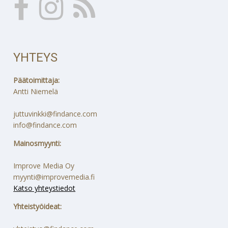
YHTEYS
Päätoimittaja:
Antti Niemelä
juttuvinkki@findance.com
info@findance.com
Mainosmyynti:
Improve Media Oy
myynti@improvemedia.fi
Katso yhteystiedot
Yhteistyöideat: