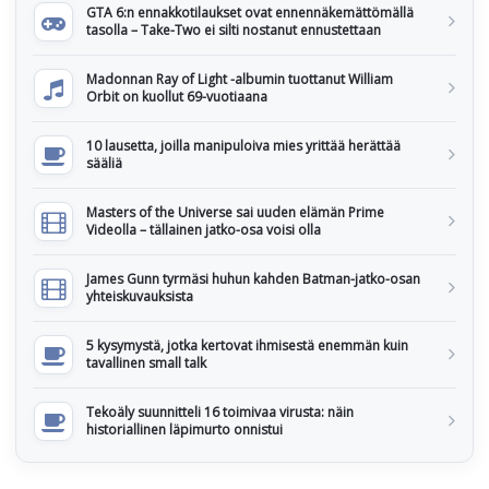
GTA 6:n ennakkotilaukset ovat ennennäkemättömällä
tasolla – Take-Two ei silti nostanut ennustettaan
Madonnan Ray of Light -albumin tuottanut William
Orbit on kuollut 69-vuotiaana
10 lausetta, joilla manipuloiva mies yrittää herättää
sääliä
Masters of the Universe sai uuden elämän Prime
Videolla – tällainen jatko-osa voisi olla
James Gunn tyrmäsi huhun kahden Batman-jatko-osan
yhteiskuvauksista
5 kysymystä, jotka kertovat ihmisestä enemmän kuin
tavallinen small talk
Tekoäly suunnitteli 16 toimivaa virusta: näin
historiallinen läpimurto onnistui