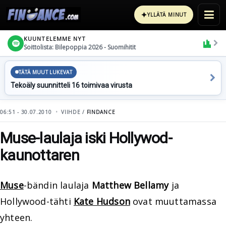
✦
YLLÄTÄ MINUT
KUUNTELEMME NYT
Soittolista: Bilepoppia 2026 - Suomihitit
TÄTÄ MUUT LUKEVAT
Tekoäly suunnitteli 16 toimivaa virusta
06:51 - 30.07.2010
VIIHDE /
FINDANCE
Muse-laulaja iski Hollywod-
kaunottaren
Muse
-bändin laulaja
Matthew Bellamy
ja
Hollywood-tähti
Kate Hudson
ovat muuttamassa
yhteen.