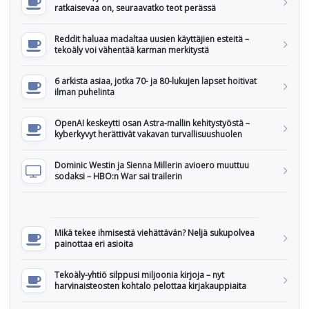
ratkaisevaa on, seuraavatko teot perässä
Reddit haluaa madaltaa uusien käyttäjien esteitä –
tekoäly voi vähentää karman merkitystä
6 arkista asiaa, jotka 70- ja 80-lukujen lapset hoitivat
ilman puhelinta
OpenAI keskeytti osan Astra-mallin kehitystyöstä –
kyberkyvyt herättivät vakavan turvallisuushuolen
Dominic Westin ja Sienna Millerin avioero muuttuu
sodaksi – HBO:n War sai trailerin
Mikä tekee ihmisestä viehättävän? Neljä sukupolvea
painottaa eri asioita
Tekoäly-yhtiö silppusi miljoonia kirjoja – nyt
harvinaisteosten kohtalo pelottaa kirjakauppiaita