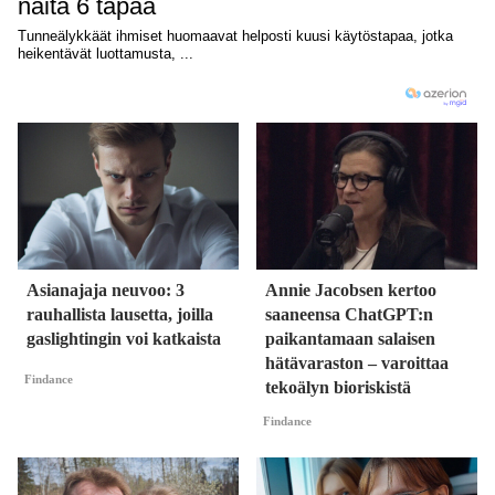
Asianajaja neuvoo: 3
Annie Jacobsen kertoo
rauhallista lausetta, joilla
saaneensa ChatGPT:n
gaslightingin voi katkaista
paikantamaan salaisen
hätävaraston – varoittaa
Findance
tekoälyn bioriskistä
Findance