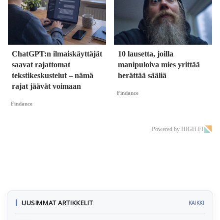
ChatGPT:n ilmaiskäyttäjät
10 lausetta, joilla
saavat rajattomat
manipuloiva mies yrittää
tekstikeskustelut – nämä
herättää sääliä
rajat jäävät voimaan
Findance
Findance
Powered by HIGH.FI
UUSIMMAT ARTIKKELIT
KAIKKI