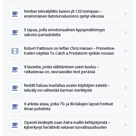
Nvidian tekoälyliitto kasvoi yli 120 toimijaan –
ensimmäinen tietoturvaluonnos syntyi viikossa
5 tapaa, joilla emotionaalinen kypsymättömyys
sabotoi parisuhdetta
Robert Pattinson on leffan Chris Hansen – Primetime-
traileri näyttää To Catch a Predatorin synkän nousun
9 lausetta, joista välittäminen usein kuuluu –
ratkaisevaa on, seuraavatko teot perässä
Reddit haluaa madaltaa uusien käyttäjien esteitä –
tekoäly voi vähentää karman merkitystä
6 arkista asiaa, jotka 70- ja 80-lukujen lapset hoitivat
ilman puhelinta
OpenAI keskeytti osan Astra-mallin kehitystyöstä –
kyberkyvyt herättivät vakavan turvallisuushuolen