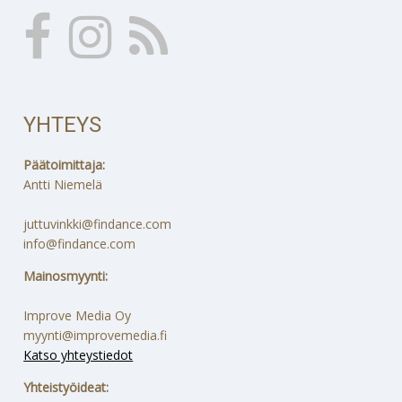
YHTEYS
Päätoimittaja:
Antti Niemelä
juttuvinkki@findance.com
info@findance.com
Mainosmyynti:
Improve Media Oy
myynti@improvemedia.fi
Katso yhteystiedot
Yhteistyöideat: