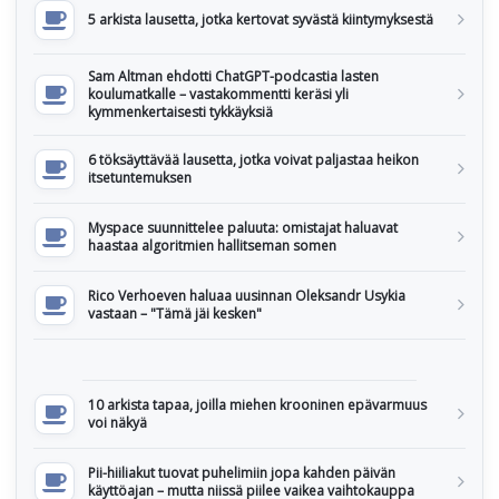
5 arkista lausetta, jotka kertovat syvästä kiintymyksestä
Sam Altman ehdotti ChatGPT-podcastia lasten
koulumatkalle – vastakommentti keräsi yli
kymmenkertaisesti tykkäyksiä
6 töksäyttävää lausetta, jotka voivat paljastaa heikon
itsetuntemuksen
Myspace suunnittelee paluuta: omistajat haluavat
haastaa algoritmien hallitseman somen
Rico Verhoeven haluaa uusinnan Oleksandr Usykia
vastaan – "Tämä jäi kesken"
10 arkista tapaa, joilla miehen krooninen epävarmuus
voi näkyä
Pii-hiiliakut tuovat puhelimiin jopa kahden päivän
käyttöajan – mutta niissä piilee vaikea vaihtokauppa