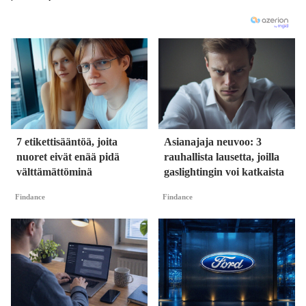
7 etikettisääntöä, joita
Asianajaja neuvoo: 3
nuoret eivät enää pidä
rauhallista lausetta, joilla
välttämättöminä
gaslightingin voi katkaista
Findance
Findance