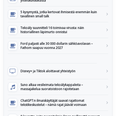
yhteiskuvauksista
5 kysymystä, jotka kertovat ihmisestä enemmän kuin
tavallinen small talk
Tekoäly suunnitteli 16 toimivaa virusta: näin
historiallinen läpimurto onnistui
Ford paljasti alle 30 000 dollarin sähköavolavan –
Fathom saapuu vuonna 2027
Disney+ ja Tiktok aloittavat yhteistyön
Suno alkaa vesileimata tekoälykappaleita –
massajakelua suoratoistoon rajoitetaan
ChatGPT:n ilmaiskäyttäjät saavat rajattomat
tekstikeskustelut – nämä rajat jäävät voimaan