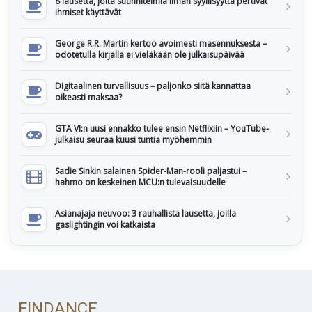
8 lausetta, joita suunnitelmia ilman syyllisyyttä peruvat
ihmiset käyttävät
George R.R. Martin kertoo avoimesti masennuksesta –
odotetulla kirjalla ei vieläkään ole julkaisupäivää
Digitaalinen turvallisuus – paljonko siitä kannattaa
oikeasti maksaa?
GTA VI:n uusi ennakko tulee ensin Netflixiin – YouTube-
julkaisu seuraa kuusi tuntia myöhemmin
Sadie Sinkin salainen Spider-Man-rooli paljastui –
hahmo on keskeinen MCU:n tulevaisuudelle
Asianajaja neuvoo: 3 rauhallista lausetta, joilla
gaslightingin voi katkaista
FINDANCE