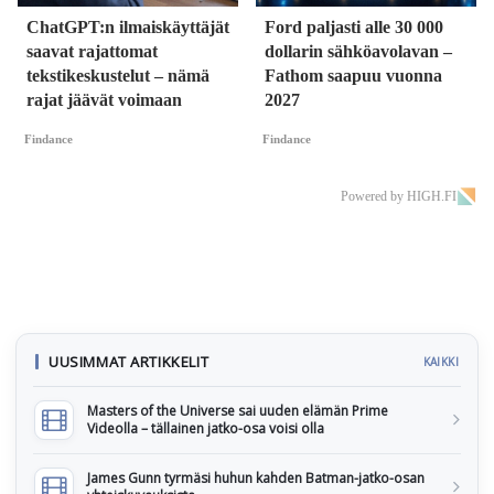
ChatGPT:n ilmaiskäyttäjät
Ford paljasti alle 30 000
saavat rajattomat
dollarin sähköavolavan –
tekstikeskustelut – nämä
Fathom saapuu vuonna
rajat jäävät voimaan
2027
Findance
Findance
Powered by HIGH.FI
UUSIMMAT ARTIKKELIT
KAIKKI
Masters of the Universe sai uuden elämän Prime
Videolla – tällainen jatko-osa voisi olla
James Gunn tyrmäsi huhun kahden Batman-jatko-osan