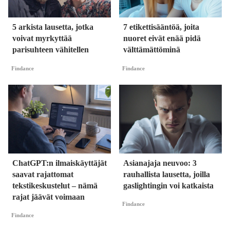
5 arkista lausetta, jotka
7 etikettisääntöä, joita
voivat myrkyttää
nuoret eivät enää pidä
parisuhteen vähitellen
välttämättöminä
Findance
Findance
ChatGPT:n ilmaiskäyttäjät
Asianajaja neuvoo: 3
saavat rajattomat
rauhallista lausetta, joilla
tekstikeskustelut – nämä
gaslightingin voi katkaista
rajat jäävät voimaan
Findance
Findance