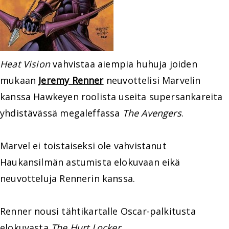
Heat Vision
vahvistaa aiempia huhuja joiden
mukaan
Jeremy Renner
neuvottelisi Marvelin
kanssa Hawkeyen roolista useita supersankareita
yhdistävässä megaleffassa
The Avengers
.
Marvel ei toistaiseksi ole vahvistanut
Haukansilmän astumista elokuvaan eikä
neuvotteluja Rennerin kanssa.
Renner nousi tähtikartalle Oscar-palkitusta
elokuvasta
The Hurt Locker
.