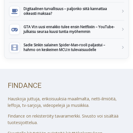
Digitaalinen turvallisuus – paljonko siitä kannattaa
oikeasti maksaa?
GTA VI:n uusi ennakko tulee ensin Netflixiin – YouTube-
julkaisu seuraa kuusi tuntia myöhemmin
Sadie Sinkin salainen Spider-Man-rooli paljastui –
hahmo on keskeinen MCU:n tulevaisuudelle
FINDANCE
Hauskoja juttuja, erikoisuuksia maailmalta, netti-ilmiöitä,
leffoja, tv-sarjoja, videopelejä ja musiikkia.
Findance on rekisteröity tavaramerkki. Sivusto voi sisältää
tuotesijoittelua.