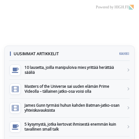
Powered by HIGH.FI
UUSIMMAT ARTIKKELIT
KAIKKI
10 lausetta, joilla manipuloiva mies yrittää herättää
sääliä
Masters of the Universe sai uuden elämän Prime
Videolla – tällainen jatko-osa voisi olla
James Gunn tyrmäsi huhun kahden Batman-jatko-osan
yhteiskuvauksista
5 kysymystä, jotka kertovat ihmisestä enemmän kuin
tavallinen small talk