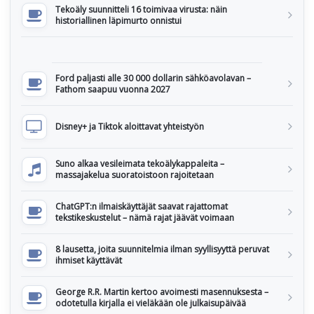
Tekoäly suunnitteli 16 toimivaa virusta: näin
historiallinen läpimurto onnistui
Ford paljasti alle 30 000 dollarin sähköavolavan –
Fathom saapuu vuonna 2027
Disney+ ja Tiktok aloittavat yhteistyön
Suno alkaa vesileimata tekoälykappaleita –
massajakelua suoratoistoon rajoitetaan
ChatGPT:n ilmaiskäyttäjät saavat rajattomat
tekstikeskustelut – nämä rajat jäävät voimaan
8 lausetta, joita suunnitelmia ilman syyllisyyttä peruvat
ihmiset käyttävät
George R.R. Martin kertoo avoimesti masennuksesta –
odotetulla kirjalla ei vieläkään ole julkaisupäivää