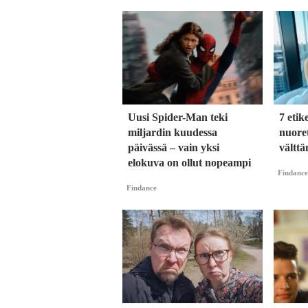
Uusi Spider-Man teki
7 etik
miljardin kuudessa
nuoret
päivässä – vain yksi
vältt
elokuva on ollut nopeampi
Findance
Findance