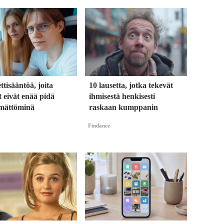
ettisääntöä, joita
10 lausetta, jotka tekevät
 eivät enää pidä
ihmisestä henkisesti
ämättöminä
raskaan kumppanin
Findance