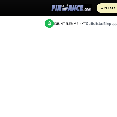
✦
YLLÄTÄ
Soittolista: Bilepop
KUUNTELEMME NYT