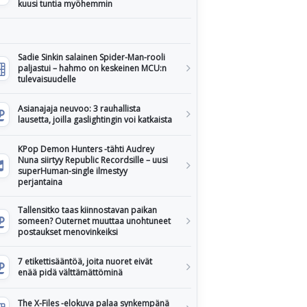
kuusi tuntia myöhemmin
Sadie Sinkin salainen Spider-Man-rooli
paljastui – hahmo on keskeinen MCU:n
tulevaisuudelle
Asianajaja neuvoo: 3 rauhallista
lausetta, joilla gaslightingin voi katkaista
KPop Demon Hunters -tähti Audrey
Nuna siirtyy Republic Recordsille – uusi
superHuman-single ilmestyy
perjantaina
Tallensitko taas kiinnostavan paikan
someen? Outernet muuttaa unohtuneet
postaukset menovinkeiksi
7 etikettisääntöä, joita nuoret eivät
enää pidä välttämättöminä
The X-Files -elokuva palaa synkempänä