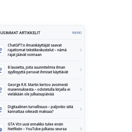
USIMMAT ARTIKKELIT
KAIKKI
ChatGPT:n ilmaiskäyttäjät saavat
rajattomat tekstikeskustelut – nämä
rajat jäävät voimaan
8 lausetta, joita suunnitelmia ilman
syyllisyyttä peruvat ihmiset käyttävät
George R.R. Martin kertoo avoimesti
masennuksesta – odotetulla kirjalla ei
vieläkään ole julkaisupäivää
Digitaalinen turvallisuus – paljonko siitä
kannattaa oikeasti maksaa?
GTA VI:n uusi ennakko tulee ensin
Netflixiin – YouTube-julkaisu seuraa