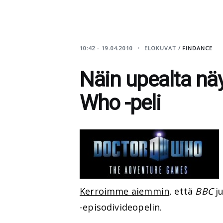
10:42 - 19.04.2010
ELOKUVAT /
FINDANCE
Näin upealta nä
Who -peli
Kerroimme aiemmin
, että
BBC
ju
-episodivideopelin.