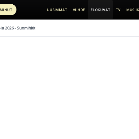
 MINUT
UUSIMMAT
VIIHDE
ELOKUVAT
TV
MUSIIK
pia 2026 - Suomihitit