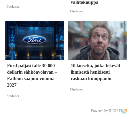
vaihtokauppa
Findance
Findance
Ford paljasti alle 30 000
10 lausetta, jotka tekevät
dollarin sähköavolavan –
ihmisestä henkisesti
Fathom saapuu vuonna
raskaan kumppanin
2027
Findance
Findance
Powered by HIGH.FI