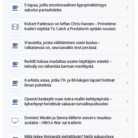
5 tapaa, joilla emotionaalinen kypsymättömyys
sabotoi parisuhdetta
Robert Pattinson on leffan Chris Hansen – Primetime-
traileri näyttää To Catch a Predatorin synkän nousun
9 lausetta, joista välittäminen usein kuuluu –
ratkaisevaa on, seuraavatko teot perässä
Reddit haluaa madaltaa uusien käyttäjien esteitä –
tekoäly voi vähentää karman merkitystä
6 arkista asiaa, jotka 70- ja 80-lukujen lapset hoitivat
ilman puhelinta
OpenAI keskeytti osan Astra-mallin kehitystyöstä –
kyberkyvyt herättivät vakavan turvallisuushuolen
Dominic Westin ja Sienna Millerin avioero muuttuu
sodaksi – HBO:n War sai trailerin
Mikä tekee ihmisestä viehättävän? Neljä sukupolvea