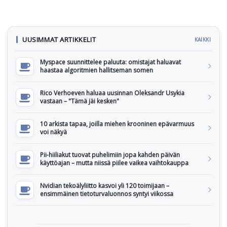
UUSIMMAT ARTIKKELIT
KAIKKI
Myspace suunnittelee paluuta: omistajat haluavat
haastaa algoritmien hallitseman somen
Rico Verhoeven haluaa uusinnan Oleksandr Usykia
vastaan – "Tämä jäi kesken"
10 arkista tapaa, joilla miehen krooninen epävarmuus
voi näkyä
Pii-hiiliakut tuovat puhelimiin jopa kahden päivän
käyttöajan – mutta niissä piilee vaikea vaihtokauppa
Nvidian tekoälyliitto kasvoi yli 120 toimijaan –
ensimmäinen tietoturvaluonnos syntyi viikossa