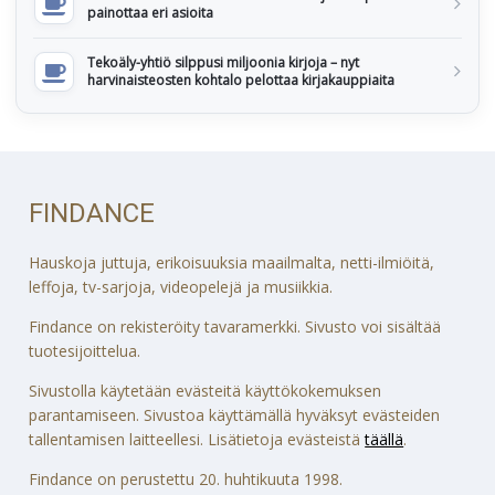
painottaa eri asioita
Tekoäly-yhtiö silppusi miljoonia kirjoja – nyt
harvinaisteosten kohtalo pelottaa kirjakauppiaita
FINDANCE
Hauskoja juttuja, erikoisuuksia maailmalta, netti-ilmiöitä,
leffoja, tv-sarjoja, videopelejä ja musiikkia.
Findance on rekisteröity tavaramerkki. Sivusto voi sisältää
tuotesijoittelua.
Sivustolla käytetään evästeitä käyttökokemuksen
parantamiseen. Sivustoa käyttämällä hyväksyt evästeiden
tallentamisen laitteellesi. Lisätietoja evästeistä
täällä
.
Findance on perustettu 20. huhtikuuta 1998.