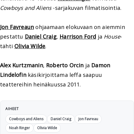
Cowboys and Aliens
-sarjakuvan filmatisointia.
Jon Favreaun
ohjaamaan elokuvaan on aiemmin
pestattu
Daniel Craig
,
Harrison Ford
ja
House
-
tähti
Olivia Wilde
.
Alex Kurtzmanin
,
Roberto Orcin
ja
Damon
Lindelofin
käsikirjoittama leffa saapuu
teattereihin heinäkuussa 2011.
AIHEET
Cowboys and Aliens
Daniel Craig
Jon Favreau
Noah Ringer
Olivia Wilde