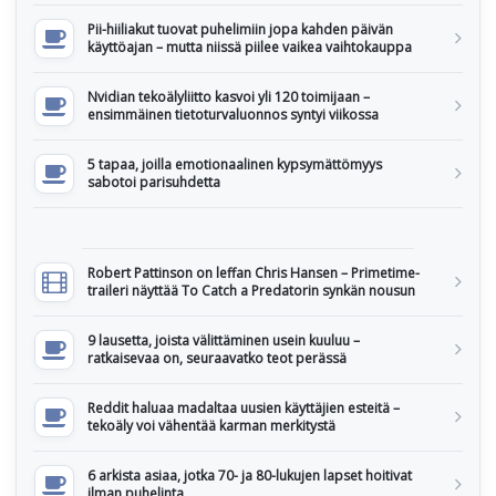
Pii-hiiliakut tuovat puhelimiin jopa kahden päivän
käyttöajan – mutta niissä piilee vaikea vaihtokauppa
Nvidian tekoälyliitto kasvoi yli 120 toimijaan –
ensimmäinen tietoturvaluonnos syntyi viikossa
5 tapaa, joilla emotionaalinen kypsymättömyys
sabotoi parisuhdetta
Robert Pattinson on leffan Chris Hansen – Primetime-
traileri näyttää To Catch a Predatorin synkän nousun
9 lausetta, joista välittäminen usein kuuluu –
ratkaisevaa on, seuraavatko teot perässä
Reddit haluaa madaltaa uusien käyttäjien esteitä –
tekoäly voi vähentää karman merkitystä
6 arkista asiaa, jotka 70- ja 80-lukujen lapset hoitivat
ilman puhelinta