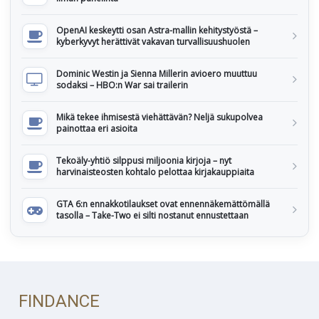
OpenAI keskeytti osan Astra-mallin kehitystyöstä –
kyberkyvyt herättivät vakavan turvallisuushuolen
Dominic Westin ja Sienna Millerin avioero muuttuu
sodaksi – HBO:n War sai trailerin
Mikä tekee ihmisestä viehättävän? Neljä sukupolvea
painottaa eri asioita
Tekoäly-yhtiö silppusi miljoonia kirjoja – nyt
harvinaisteosten kohtalo pelottaa kirjakauppiaita
GTA 6:n ennakkotilaukset ovat ennennäkemättömällä
tasolla – Take-Two ei silti nostanut ennustettaan
FINDANCE