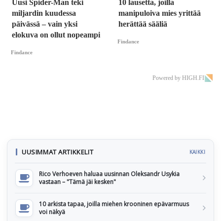
Uusi Spider-Man teki
10 lausetta, joilla
miljardin kuudessa
manipuloiva mies yrittää
päivässä – vain yksi
herättää sääliä
elokuva on ollut nopeampi
Findance
Findance
Powered by HIGH.FI
UUSIMMAT ARTIKKELIT
KAIKKI
Rico Verhoeven haluaa uusinnan Oleksandr Usykia
vastaan – "Tämä jäi kesken"
10 arkista tapaa, joilla miehen krooninen epävarmuus
voi näkyä