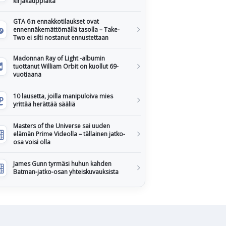
kirjakauppiaita
GTA 6:n ennakkotilaukset ovat
ennennäkemättömällä tasolla – Take-
Two ei silti nostanut ennustettaan
Madonnan Ray of Light -albumin
tuottanut William Orbit on kuollut 69-
vuotiaana
10 lausetta, joilla manipuloiva mies
yrittää herättää sääliä
Masters of the Universe sai uuden
elämän Prime Videolla – tällainen jatko-
osa voisi olla
James Gunn tyrmäsi huhun kahden
Batman-jatko-osan yhteiskuvauksista