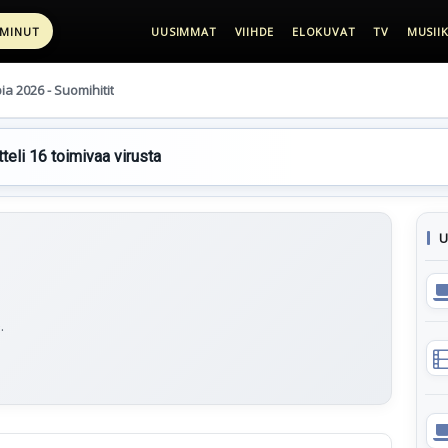
 MINUT
UUSIMMAT
VIIHDE
ELOKUVAT
TV
MUSIIK
pia 2026 - Suomihitit
teli 16 toimivaa virusta
U
.