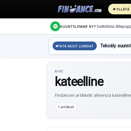
✦
YLLÄTÄ
Soittolista: Bilepop
KUUNTELEMME NYT
Tekoäly suunnit
TÄTÄ MUUT LUKEVAT
AIHE
kateelline
Findancen artikkelit aiheesta kateelline
1 artikkeli