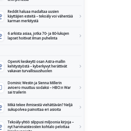
Reddit haluaa madaltaa uusien
käyttäjien esteitä – tekoäly voi vähentää
karman merkitystä
6 arkista asiaa, jotka 70- ja 80-lukujen
lapset hoitivat ilman puhelinta
OpenAI keskeytti osan Astra-mallin
kehitystyöstä – kyberkyvyt herättivät
vakavan turvallisuushuolen
Dominic Westin ja Sienna Millerin
avioero muuttuu sodaksi – HBO:n War
sai trailerin
Mikä tekee ihmisestä viehättävän? Neljä
sukupolvea painottaa eri asioita
Tekoäly-yhtiö silppusi miljoonia kirjoja –
nyt harvinaisteosten kohtalo pelottaa