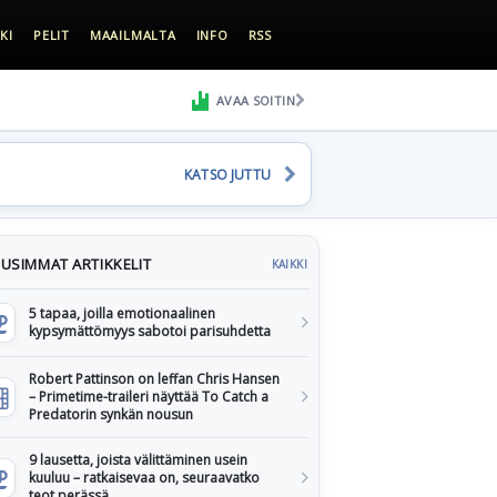
KI
PELIT
MAAILMALTA
INFO
RSS
AVAA SOITIN
KATSO JUTTU
USIMMAT ARTIKKELIT
KAIKKI
5 tapaa, joilla emotionaalinen
kypsymättömyys sabotoi parisuhdetta
Robert Pattinson on leffan Chris Hansen
– Primetime-traileri näyttää To Catch a
Predatorin synkän nousun
9 lausetta, joista välittäminen usein
kuuluu – ratkaisevaa on, seuraavatko
teot perässä