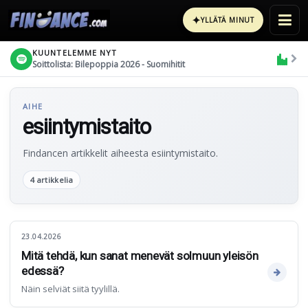
✦
YLLÄTÄ MINUT
KUUNTELEMME NYT
Soittolista: Bilepoppia 2026 - Suomihitit
AIHE
esiintymistaito
Findancen artikkelit aiheesta esiintymistaito.
4 artikkelia
23.04.2026
Mitä tehdä, kun sanat menevät solmuun yleisön
edessä?
Näin selviät siitä tyylillä.