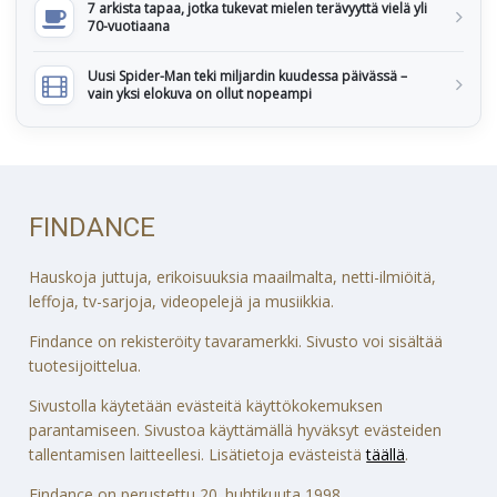
7 arkista tapaa, jotka tukevat mielen terävyyttä vielä yli
70-vuotiaana
Uusi Spider-Man teki miljardin kuudessa päivässä –
vain yksi elokuva on ollut nopeampi
FINDANCE
Hauskoja juttuja, erikoisuuksia maailmalta, netti-ilmiöitä,
leffoja, tv-sarjoja, videopelejä ja musiikkia.
Findance on rekisteröity tavaramerkki. Sivusto voi sisältää
tuotesijoittelua.
Sivustolla käytetään evästeitä käyttökokemuksen
parantamiseen. Sivustoa käyttämällä hyväksyt evästeiden
tallentamisen laitteellesi. Lisätietoja evästeistä
täällä
.
Findance on perustettu 20. huhtikuuta 1998.