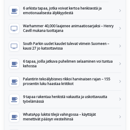
6 arkista tapaa, jotka voivat kertoa henkisestä ja
emotionaalisesta älykkyydestä
Warhammer 40,000 laajenee animaatiosarjaksi – Henry
Cavill mukana tuottajana
South Parkin uudet kaudet tulevat viimein Suomeen –
kausi 27 jo katsottavissa
6 tapaa, joilla jatkuva puhelimen selaaminen voi tuntua
kehossa
Palantirin tekoälybisnes rikkoi harvinaisen rajan – 155
prosentin luku haastaa kriitikot
9 tapaa rakentaa henkistä vakautta ja uskottavuutta
työelämässä
WhatsApp lukitsi tilejä vahingossa – käyttäjät
menettivät pääsyn viesteihinsä