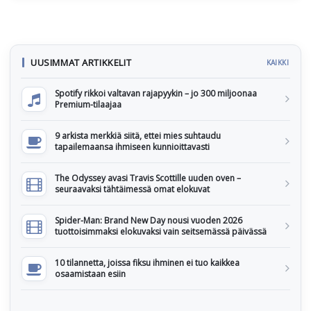
UUSIMMAT ARTIKKELIT
KAIKKI
Spotify rikkoi valtavan rajapyykin – jo 300 miljoonaa
Premium-tilaajaa
9 arkista merkkiä siitä, ettei mies suhtaudu
tapailemaansa ihmiseen kunnioittavasti
The Odyssey avasi Travis Scottille uuden oven –
seuraavaksi tähtäimessä omat elokuvat
Spider-Man: Brand New Day nousi vuoden 2026
tuottoisimmaksi elokuvaksi vain seitsemässä päivässä
10 tilannetta, joissa fiksu ihminen ei tuo kaikkea
osaamistaan esiin