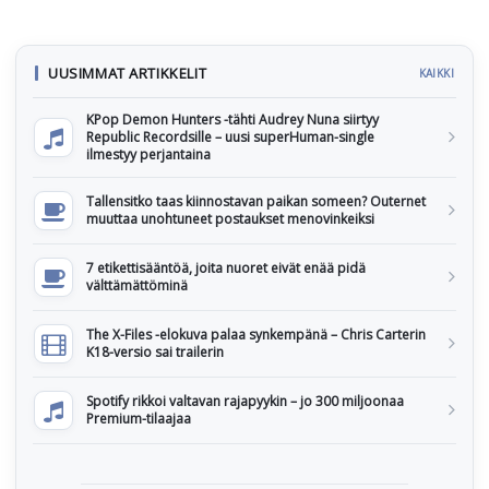
UUSIMMAT ARTIKKELIT
KAIKKI
KPop Demon Hunters -tähti Audrey Nuna siirtyy
Republic Recordsille – uusi superHuman-single
ilmestyy perjantaina
Tallensitko taas kiinnostavan paikan someen? Outernet
muuttaa unohtuneet postaukset menovinkeiksi
7 etikettisääntöä, joita nuoret eivät enää pidä
välttämättöminä
The X-Files -elokuva palaa synkempänä – Chris Carterin
K18-versio sai trailerin
Spotify rikkoi valtavan rajapyykin – jo 300 miljoonaa
Premium-tilaajaa