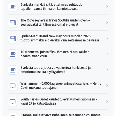
9 arkista merkkiä siitä, ettei mies suhtaudu
tapailemaansa ihmiseen kunnioittavasti
The Odyssey avasi Travis Scottille uuden oven –
seuraavaksi tähtäimessä omat elokuvat
Spider-Man: Brand New Day nousi vuoden 2026
tuottoisimmaksi elokuvaksi vain seitsemässä päivässä
10 tilannetta, joissa fiksu ihminen ei tuo kaikkea
osaamistaan esiin
6 arkista tapaa, jotka voivat kertoa henkisestä ja
emotionaalisesta älykkyydestä
Warhammer 40,000 laajenee animaatiosarjaksi – Henry
Cavill mukana tuottajana
South Parkin uudet kaudet tulevat viimein Suomeen –
kausi 27 jo katsottavissa
6 tapaa, joilla jatkuva puhelimen selaaminen voi tuntua