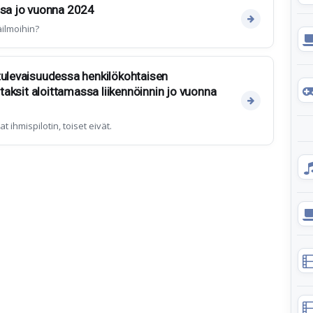
ssa jo vuonna 2024
äilmoihin?
tulevaisuudessa henkilökohtaisen
t taksit aloittamassa liikennöinnin jo vuonna
t ihmispilotin, toiset eivät.