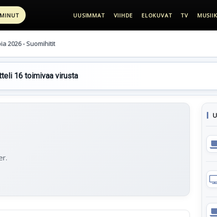
 MINUT
UUSIMMAT
VIIHDE
ELOKUVAT
TV
MUSIIK
pia 2026 - Suomihitit
teli 16 toimivaa virusta
U
er.