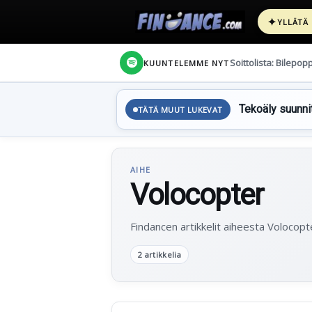
✦
YLLÄTÄ
Soittolista: Bilepop
KUUNTELEMME NYT
Tekoäly suunnit
TÄTÄ MUUT LUKEVAT
AIHE
Volocopter
Findancen artikkelit aiheesta Volocopt
2 artikkelia