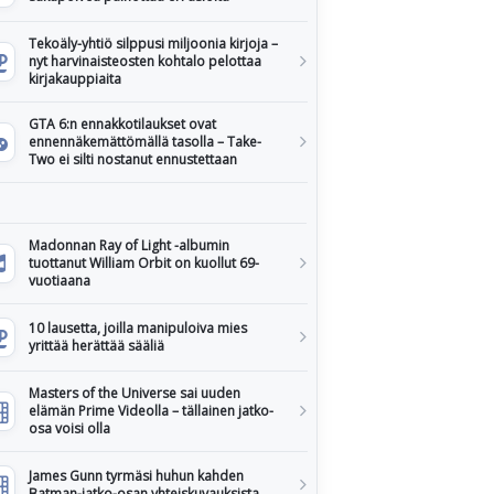
Tekoäly-yhtiö silppusi miljoonia kirjoja –
nyt harvinaisteosten kohtalo pelottaa
kirjakauppiaita
GTA 6:n ennakkotilaukset ovat
ennennäkemättömällä tasolla – Take-
Two ei silti nostanut ennustettaan
Madonnan Ray of Light -albumin
tuottanut William Orbit on kuollut 69-
vuotiaana
10 lausetta, joilla manipuloiva mies
yrittää herättää sääliä
Masters of the Universe sai uuden
elämän Prime Videolla – tällainen jatko-
osa voisi olla
James Gunn tyrmäsi huhun kahden
Batman-jatko-osan yhteiskuvauksista