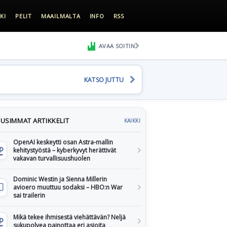
KI
PELIT
MAAILMALTA
INFO
RSS
AVAA SOITIN
KATSO JUTTU
USIMMAT ARTIKKELIT
KAIKKI
OpenAI keskeytti osan Astra-mallin
kehitystyöstä – kyberkyvyt herättivät
vakavan turvallisuushuolen
Dominic Westin ja Sienna Millerin
avioero muuttuu sodaksi – HBO:n War
sai trailerin
Mikä tekee ihmisestä viehättävän? Neljä
sukupolvea painottaa eri asioita