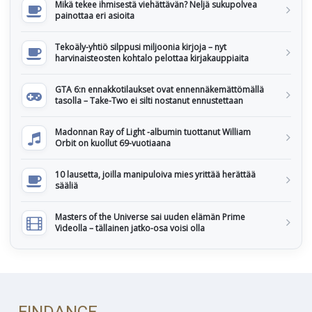
Mikä tekee ihmisestä viehättävän? Neljä sukupolvea
painottaa eri asioita
Tekoäly-yhtiö silppusi miljoonia kirjoja – nyt
harvinaisteosten kohtalo pelottaa kirjakauppiaita
GTA 6:n ennakkotilaukset ovat ennennäkemättömällä
tasolla – Take-Two ei silti nostanut ennustettaan
Madonnan Ray of Light -albumin tuottanut William
Orbit on kuollut 69-vuotiaana
10 lausetta, joilla manipuloiva mies yrittää herättää
sääliä
Masters of the Universe sai uuden elämän Prime
Videolla – tällainen jatko-osa voisi olla
FINDANCE