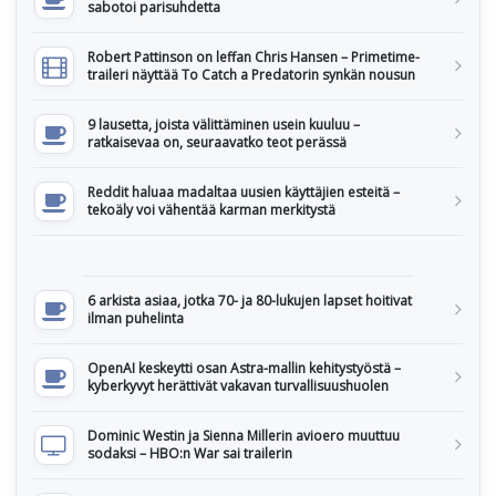
sabotoi parisuhdetta
Robert Pattinson on leffan Chris Hansen – Primetime-
traileri näyttää To Catch a Predatorin synkän nousun
9 lausetta, joista välittäminen usein kuuluu –
ratkaisevaa on, seuraavatko teot perässä
Reddit haluaa madaltaa uusien käyttäjien esteitä –
tekoäly voi vähentää karman merkitystä
6 arkista asiaa, jotka 70- ja 80-lukujen lapset hoitivat
ilman puhelinta
OpenAI keskeytti osan Astra-mallin kehitystyöstä –
kyberkyvyt herättivät vakavan turvallisuushuolen
Dominic Westin ja Sienna Millerin avioero muuttuu
sodaksi – HBO:n War sai trailerin