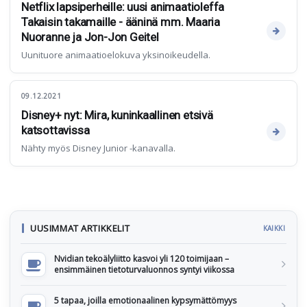
Netflix lapsiperheille: uusi animaatioleffa
Takaisin takamaille - ääninä mm. Maaria
Nuoranne ja Jon-Jon Geitel
Uunituore animaatioelokuva yksinoikeudella.
09.12.2021
Disney+ nyt: Mira, kuninkaallinen etsivä
katsottavissa
Nähty myös Disney Junior -kanavalla.
UUSIMMAT ARTIKKELIT
KAIKKI
Nvidian tekoälyliitto kasvoi yli 120 toimijaan –
ensimmäinen tietoturvaluonnos syntyi viikossa
5 tapaa, joilla emotionaalinen kypsymättömyys