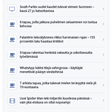
South Parkin uudet kaudet tulevat viimein Suomeen –
kausi 27 jo katsottavissa
6 tapaa, joilla jatkuva puhelimen selaaminen voi tuntua
kehossa
Palantirin tekoälybisnes rikkoi harvinaisen rajan – 155
prosentin luku haastaa kriitikot
9 tapaa rakentaa henkistä vakautta ja uskottavuutta
työelämässä
WhatsApp lukitsi tilejä vahingossa – käyttäjät
menettivät pääsyn viesteihinsä
7 arkista tapaa, jotka tukevat mielen terävyyttä vielä yli
70-vuotiaana
Uusi Spider-Man teki miljardin kuudessa päivässä –
vain yksi elokuva on ollut nopeampi