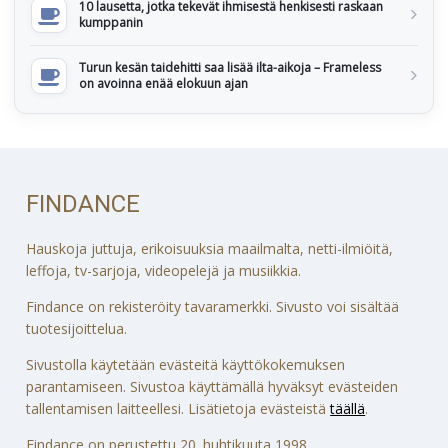
10 lausetta, jotka tekevät ihmisestä henkisesti raskaan
kumppanin
Turun kesän taidehitti saa lisää ilta-aikoja – Frameless
on avoinna enää elokuun ajan
FINDANCE
Hauskoja juttuja, erikoisuuksia maailmalta, netti-ilmiöitä,
leffoja, tv-sarjoja, videopelejä ja musiikkia.
Findance on rekisteröity tavaramerkki. Sivusto voi sisältää
tuotesijoittelua.
Sivustolla käytetään evästeitä käyttökokemuksen
parantamiseen. Sivustoa käyttämällä hyväksyt evästeiden
tallentamisen laitteellesi. Lisätietoja evästeistä
täällä
.
Findance on perustettu 20. huhtikuuta 1998.