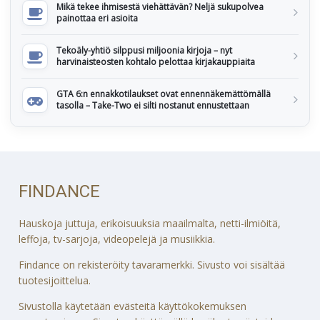
Mikä tekee ihmisestä viehättävän? Neljä sukupolvea
painottaa eri asioita
Tekoäly-yhtiö silppusi miljoonia kirjoja – nyt
harvinaisteosten kohtalo pelottaa kirjakauppiaita
GTA 6:n ennakkotilaukset ovat ennennäkemättömällä
tasolla – Take-Two ei silti nostanut ennustettaan
FINDANCE
Hauskoja juttuja, erikoisuuksia maailmalta, netti-ilmiöitä,
leffoja, tv-sarjoja, videopelejä ja musiikkia.
Findance on rekisteröity tavaramerkki. Sivusto voi sisältää
tuotesijoittelua.
Sivustolla käytetään evästeitä käyttökokemuksen