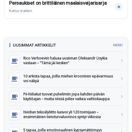
Persaukiset on brittiläinen maalaisveijarisarja
Katso traileri.
UUSIMMAT ARTIKKELIT
KAIKKI
Rico Verhoeven haluaa uusinnan Oleksandr Usykia
vastaan – "Tämä jäi kesken"
10 arkista tapaa, joilla miehen krooninen epävarmuus
voi näkyä
Pii-hiiliakut tuovat puhelimiin jopa kahden päivän
käyttöajan – mutta niissä piilee vaikea vaihtokauppa
Nvidian tekoälyliitto kasvoi yli 120 toimijaan –
ensimmäinen tietoturvaluonnos syntyi viikossa
5 tapaa, joilla emotionaalinen kypsymättömyys