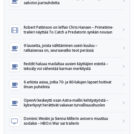
sabotoi parisuhdetta
Robert Pattinson on leffan Chris Hansen – Primetime-
traileri näyttää To Catch a Predatorin synkän nousun
9 lausetta, joista välittäminen usein kuuluu –
ratkaisevaa on, seuraavatko teot perässä
Reddit haluaa madaltaa uusien käyttäjien esteitä –
tekoäly voi vähentää karman merkitystä
6 arkista asiaa, jotka 70- ja 80-lukujen lapset hoitivat
ilman puhelinta
OpenAI keskeytti osan Astra-mallin kehitystyöstä –
kyberkyvyt herättivät vakavan turvallisuushuolen
Dominic Westin ja Sienna Millerin avioero muuttuu
sodaksi – HBO:n War sai trailerin