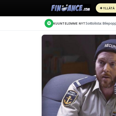
✦
YLLÄTÄ
Soittolista: Bilepop
KUUNTELEMME NYT