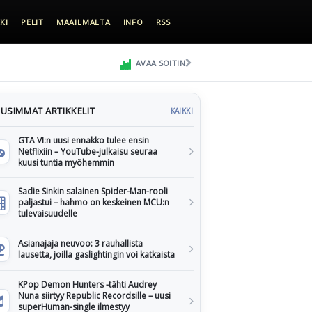
KI
PELIT
MAAILMALTA
INFO
RSS
AVAA SOITIN
USIMMAT ARTIKKELIT
KAIKKI
GTA VI:n uusi ennakko tulee ensin
Netflixiin – YouTube-julkaisu seuraa
kuusi tuntia myöhemmin
Sadie Sinkin salainen Spider-Man-rooli
paljastui – hahmo on keskeinen MCU:n
tulevaisuudelle
Asianajaja neuvoo: 3 rauhallista
lausetta, joilla gaslightingin voi katkaista
KPop Demon Hunters -tähti Audrey
Nuna siirtyy Republic Recordsille – uusi
superHuman-single ilmestyy