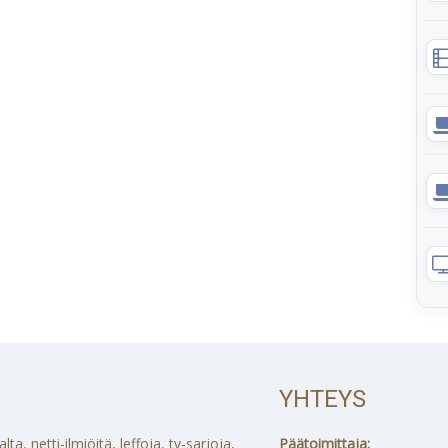
YHTEYS
a, netti-ilmiöitä, leffoja, tv-sarjoja,
Päätoimittaja: