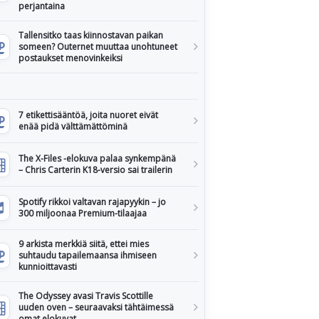
perjantaina
Tallensitko taas kiinnostavan paikan
someen? Outernet muuttaa unohtuneet
postaukset menovinkeiksi
7 etikettisääntöä, joita nuoret eivät
enää pidä välttämättöminä
The X-Files -elokuva palaa synkempänä
– Chris Carterin K18-versio sai trailerin
Spotify rikkoi valtavan rajapyykin – jo
300 miljoonaa Premium-tilaajaa
9 arkista merkkiä siitä, ettei mies
suhtaudu tapailemaansa ihmiseen
kunnioittavasti
The Odyssey avasi Travis Scottille
uuden oven – seuraavaksi tähtäimessä
omat elokuvat