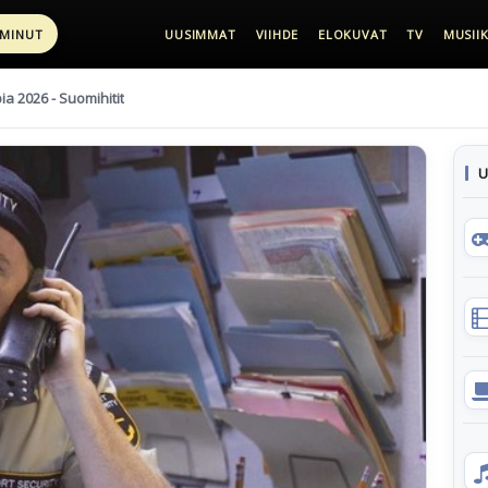
 MINUT
UUSIMMAT
VIIHDE
ELOKUVAT
TV
MUSIIK
pia 2026 - Suomihitit
U