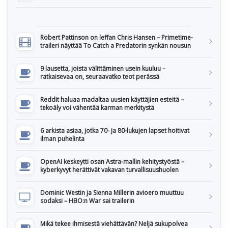
Robert Pattinson on leffan Chris Hansen – Primetime-
traileri näyttää To Catch a Predatorin synkän nousun
9 lausetta, joista välittäminen usein kuuluu –
ratkaisevaa on, seuraavatko teot perässä
Reddit haluaa madaltaa uusien käyttäjien esteitä –
tekoäly voi vähentää karman merkitystä
6 arkista asiaa, jotka 70- ja 80-lukujen lapset hoitivat
ilman puhelinta
OpenAI keskeytti osan Astra-mallin kehitystyöstä –
kyberkyvyt herättivät vakavan turvallisuushuolen
Dominic Westin ja Sienna Millerin avioero muuttuu
sodaksi – HBO:n War sai trailerin
Mikä tekee ihmisestä viehättävän? Neljä sukupolvea