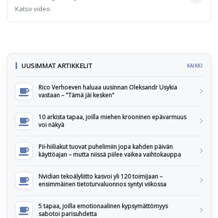
Katso video.
UUSIMMAT ARTIKKELIT
KAIKKI
Rico Verhoeven haluaa uusinnan Oleksandr Usykia
vastaan – "Tämä jäi kesken"
10 arkista tapaa, joilla miehen krooninen epävarmuus
voi näkyä
Pii-hiiliakut tuovat puhelimiin jopa kahden päivän
käyttöajan – mutta niissä piilee vaikea vaihtokauppa
Nvidian tekoälyliitto kasvoi yli 120 toimijaan –
ensimmäinen tietoturvaluonnos syntyi viikossa
5 tapaa, joilla emotionaalinen kypsymättömyys
sabotoi parisuhdetta