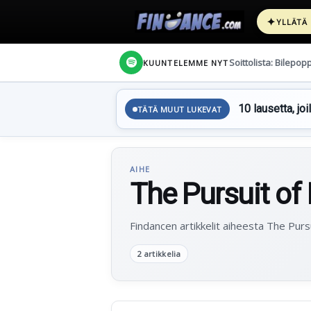
✦
YLLÄTÄ
Soittolista: Bilepop
KUUNTELEMME NYT
10 lausetta, joi
TÄTÄ MUUT LUKEVAT
AIHE
The Pursuit of
Findancen artikkelit aiheesta The Purs
2 artikkelia