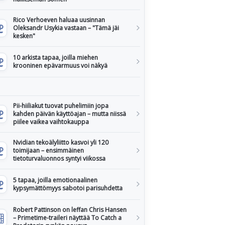
Rico Verhoeven haluaa uusinnan
Oleksandr Usykia vastaan – "Tämä jäi
kesken"
10 arkista tapaa, joilla miehen
krooninen epävarmuus voi näkyä
Pii-hiiliakut tuovat puhelimiin jopa
kahden päivän käyttöajan – mutta niissä
piilee vaikea vaihtokauppa
Nvidian tekoälyliitto kasvoi yli 120
toimijaan – ensimmäinen
tietoturvaluonnos syntyi viikossa
5 tapaa, joilla emotionaalinen
kypsymättömyys sabotoi parisuhdetta
Robert Pattinson on leffan Chris Hansen
– Primetime-traileri näyttää To Catch a