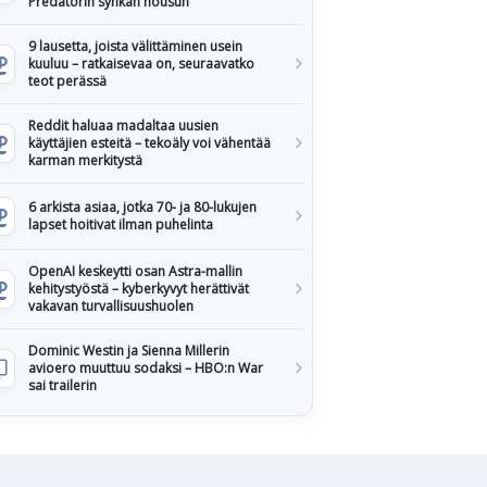
Predatorin synkän nousun
9 lausetta, joista välittäminen usein
kuuluu – ratkaisevaa on, seuraavatko
teot perässä
Reddit haluaa madaltaa uusien
käyttäjien esteitä – tekoäly voi vähentää
karman merkitystä
6 arkista asiaa, jotka 70- ja 80-lukujen
lapset hoitivat ilman puhelinta
OpenAI keskeytti osan Astra-mallin
kehitystyöstä – kyberkyvyt herättivät
vakavan turvallisuushuolen
Dominic Westin ja Sienna Millerin
avioero muuttuu sodaksi – HBO:n War
sai trailerin