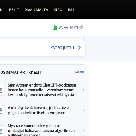
KI
PELIT
MAAILMALTA
INFO
RSS
AVAA SOITIN
KATSO JUTTU
USIMMAT ARTIKKELIT
KAIKKI
Sam Altman ehdotti ChatGPT-podcastia
lasten koulumatkalle – vastakommentti
keräsi yli kymmenkertaisesti tykkäyksiä
6 töksäyttävää lausetta, jotka voivat
paljastaa heikon itsetuntemuksen
Myspace suunnittelee paluuta:
omistajat haluavat haastaa algoritmien
hallitseman somen