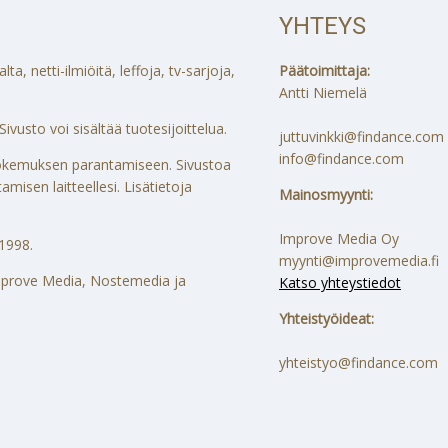
YHTEYS
a, netti-ilmiöitä, leffoja, tv-sarjoja,
Päätoimittaja:
Antti Niemelä
ivusto voi sisältää tuotesijoittelua.
juttuvinkki@findance.com
info@findance.com
ökokemuksen parantamiseen. Sivustoa
misen laitteellesi. Lisätietoja
Mainosmyynti:
Improve Media Oy
1998.
myynti@improvemedia.fi
 Improve Media, Nostemedia ja
Katso yhteystiedot
Yhteistyöideat:
yhteistyo@findance.com