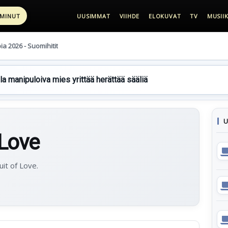
 MINUT
UUSIMMAT
VIIHDE
ELOKUVAT
TV
MUSIIK
pia 2026 - Suomihitit
lla manipuloiva mies yrittää herättää sääliä
U
 Love
uit of Love.