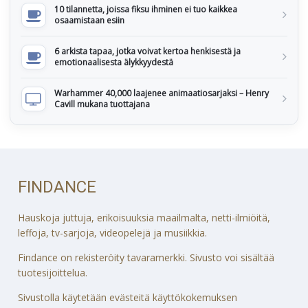
10 tilannetta, joissa fiksu ihminen ei tuo kaikkea
osaamistaan esiin
6 arkista tapaa, jotka voivat kertoa henkisestä ja
emotionaalisesta älykkyydestä
Warhammer 40,000 laajenee animaatiosarjaksi – Henry
Cavill mukana tuottajana
FINDANCE
Hauskoja juttuja, erikoisuuksia maailmalta, netti-ilmiöitä,
leffoja, tv-sarjoja, videopelejä ja musiikkia.
Findance on rekisteröity tavaramerkki. Sivusto voi sisältää
tuotesijoittelua.
Sivustolla käytetään evästeitä käyttökokemuksen