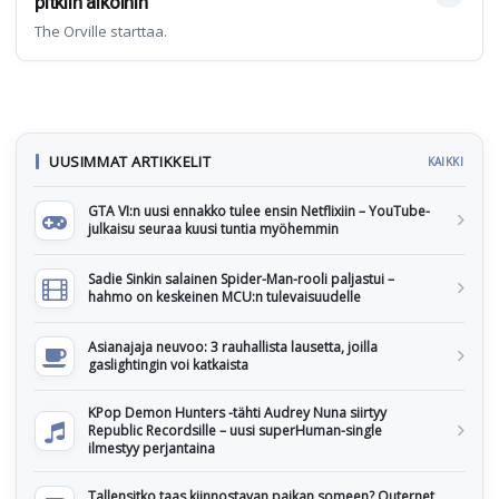
pitkiin aikoihin"
The Orville starttaa.
UUSIMMAT ARTIKKELIT
KAIKKI
GTA VI:n uusi ennakko tulee ensin Netflixiin – YouTube-
julkaisu seuraa kuusi tuntia myöhemmin
Sadie Sinkin salainen Spider-Man-rooli paljastui –
hahmo on keskeinen MCU:n tulevaisuudelle
Asianajaja neuvoo: 3 rauhallista lausetta, joilla
gaslightingin voi katkaista
KPop Demon Hunters -tähti Audrey Nuna siirtyy
Republic Recordsille – uusi superHuman-single
ilmestyy perjantaina
Tallensitko taas kiinnostavan paikan someen? Outernet