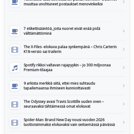
muuttaa unohtuneet postaukset menovinkeiksi
7 etikettisääntöä, joita nuoret eivät enää pidä
välttämättöminä
The X-Files -elokuva palaa synkempänä – Chris Carterin
K18-versio sai trailerin
Spotify rikkoi valtavan rajapyykin – jo 300 miljoonaa
Premium-tilaajaa
9 arkista merkkiä siitä, ettei mies suhtaudu
tapailemaansa ihmiseen kunnioittavasti
The Odyssey avasi Travis Scottille uuden oven –
seuraavaksi tähtäimessä omat elokuvat
Spider-Man: Brand New Day nousi vuoden 2026
tuottoisimmaksi elokuvaksi vain seitsemässä päivässä