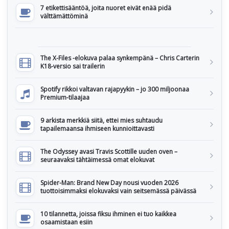
7 etikettisääntöä, joita nuoret eivät enää pidä
välttämättöminä
The X-Files -elokuva palaa synkempänä – Chris Carterin
K18-versio sai trailerin
Spotify rikkoi valtavan rajapyykin – jo 300 miljoonaa
Premium-tilaajaa
9 arkista merkkiä siitä, ettei mies suhtaudu
tapailemaansa ihmiseen kunnioittavasti
The Odyssey avasi Travis Scottille uuden oven –
seuraavaksi tähtäimessä omat elokuvat
Spider-Man: Brand New Day nousi vuoden 2026
tuottoisimmaksi elokuvaksi vain seitsemässä päivässä
10 tilannetta, joissa fiksu ihminen ei tuo kaikkea
osaamistaan esiin