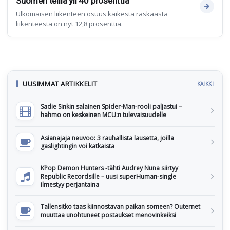
Suomen teillä yli 40 prosenttia
Ulkomaisen liikenteen osuus kaikesta raskaasta
liikenteestä on nyt 12,8 prosenttia.
UUSIMMAT ARTIKKELIT
KAIKKI
Sadie Sinkin salainen Spider-Man-rooli paljastui –
hahmo on keskeinen MCU:n tulevaisuudelle
Asianajaja neuvoo: 3 rauhallista lausetta, joilla
gaslightingin voi katkaista
KPop Demon Hunters -tähti Audrey Nuna siirtyy
Republic Recordsille – uusi superHuman-single
ilmestyy perjantaina
Tallensitko taas kiinnostavan paikan someen? Outernet
muuttaa unohtuneet postaukset menovinkeiksi