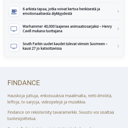
6 arkista tapaa, jotka voivat kertoa henkisestä ja
emotionaalisesta älykkyydestä
Warhammer 40,000 laajenee animaatiosarjaksi – Henry
Cavill mukana tuottajana
South Parkin uudet kaudet tulevat viimein Suomeen –
kausi 27 jo katsottavissa
FINDANCE
Hauskoja juttuja, erikoisuuksia maailmalta, netti-ilmiöitä,
leffoja, tv-sarjoja, videopelejä ja musiikkia.
Findance on rekisteröity tavaramerkki. Sivusto voi sisältää
tuotesijoittelua.