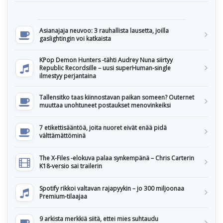
Asianajaja neuvoo: 3 rauhallista lausetta, joilla
gaslightingin voi katkaista
KPop Demon Hunters -tähti Audrey Nuna siirtyy
Republic Recordsille – uusi superHuman-single
ilmestyy perjantaina
Tallensitko taas kiinnostavan paikan someen? Outernet
muuttaa unohtuneet postaukset menovinkeiksi
7 etikettisääntöä, joita nuoret eivät enää pidä
välttämättöminä
The X-Files -elokuva palaa synkempänä – Chris Carterin
K18-versio sai trailerin
Spotify rikkoi valtavan rajapyykin – jo 300 miljoonaa
Premium-tilaajaa
9 arkista merkkiä siitä, ettei mies suhtaudu