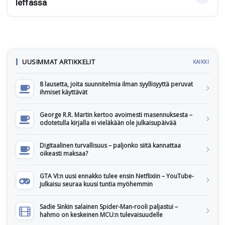
leffassa
UUSIMMAT ARTIKKELIT
KAIKKI
8 lausetta, joita suunnitelmia ilman syyllisyyttä peruvat
ihmiset käyttävät
George R.R. Martin kertoo avoimesti masennuksesta –
odotetulla kirjalla ei vieläkään ole julkaisupäivää
Digitaalinen turvallisuus – paljonko siitä kannattaa
oikeasti maksaa?
GTA VI:n uusi ennakko tulee ensin Netflixiin – YouTube-
julkaisu seuraa kuusi tuntia myöhemmin
Sadie Sinkin salainen Spider-Man-rooli paljastui –
hahmo on keskeinen MCU:n tulevaisuudelle