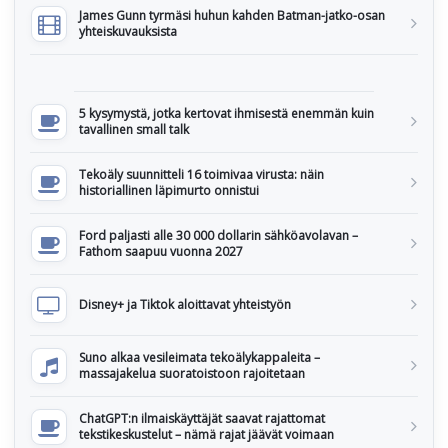
James Gunn tyrmäsi huhun kahden Batman-jatko-osan
yhteiskuvauksista
5 kysymystä, jotka kertovat ihmisestä enemmän kuin
tavallinen small talk
Tekoäly suunnitteli 16 toimivaa virusta: näin
historiallinen läpimurto onnistui
Ford paljasti alle 30 000 dollarin sähköavolavan –
Fathom saapuu vuonna 2027
Disney+ ja Tiktok aloittavat yhteistyön
Suno alkaa vesileimata tekoälykappaleita –
massajakelua suoratoistoon rajoitetaan
ChatGPT:n ilmaiskäyttäjät saavat rajattomat
tekstikeskustelut – nämä rajat jäävät voimaan