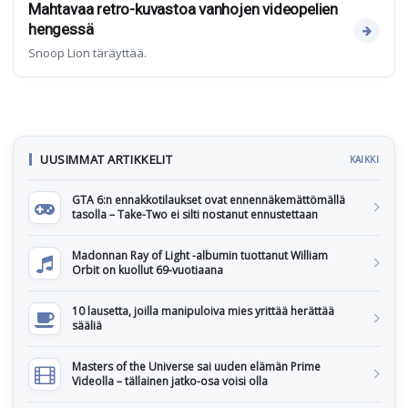
Mahtavaa retro-kuvastoa vanhojen videopelien
hengessä
Snoop Lion täräyttää.
UUSIMMAT ARTIKKELIT
KAIKKI
GTA 6:n ennakkotilaukset ovat ennennäkemättömällä
tasolla – Take-Two ei silti nostanut ennustettaan
Madonnan Ray of Light -albumin tuottanut William
Orbit on kuollut 69-vuotiaana
10 lausetta, joilla manipuloiva mies yrittää herättää
sääliä
Masters of the Universe sai uuden elämän Prime
Videolla – tällainen jatko-osa voisi olla