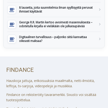
8 lausetta, joita suunnitelmia ilman syyllisyyttä peruvat
ihmiset käyttävät
George R.R. Martin kertoo avoimesti masennuksesta –
odotetulla kirjalla ei vieläkään ole julkaisupäivää
Digitaalinen turvallisuus – paljonko siitä kannattaa
oikeasti maksaa?
FINDANCE
Hauskoja juttuja, erikoisuuksia maailmalta, netti-ilmiöitä,
leffoja, tv-sarjoja, videopelejä ja musiikkia.
Findance on rekisteröity tavaramerkki. Sivusto voi sisältää
tuotesijoittelua.