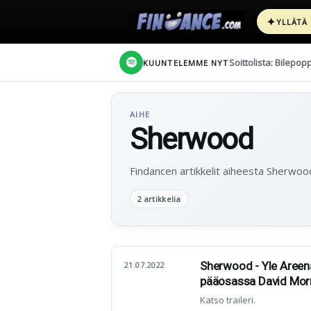
✦
YLLÄTÄ
Soittolista: Bilepop
KUUNTELEMME NYT
AIHE
Sherwood
Findancen artikkelit aiheesta Sherwoo
2 artikkelia
Sherwood - Yle Areena 
21.07.2022
pääosassa David Mor
Katso traileri.