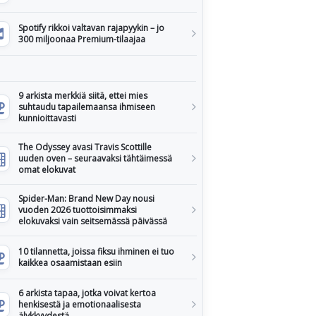
Spotify rikkoi valtavan rajapyykin – jo
300 miljoonaa Premium-tilaajaa
9 arkista merkkiä siitä, ettei mies
suhtaudu tapailemaansa ihmiseen
kunnioittavasti
The Odyssey avasi Travis Scottille
uuden oven – seuraavaksi tähtäimessä
omat elokuvat
Spider-Man: Brand New Day nousi
vuoden 2026 tuottoisimmaksi
elokuvaksi vain seitsemässä päivässä
10 tilannetta, joissa fiksu ihminen ei tuo
kaikkea osaamistaan esiin
6 arkista tapaa, jotka voivat kertoa
henkisestä ja emotionaalisesta
älykkyydestä