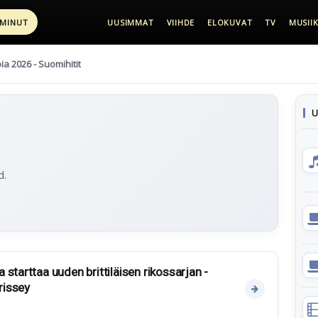
 MINUT
UUSIMMAT
VIIHDE
ELOKUVAT
TV
MUSIIK
pia 2026 - Suomihitit
U
d.
starttaa uuden brittiläisen rikossarjan -
rissey