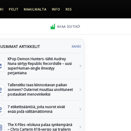
KI
PELIT
MAAILMALTA
INFO
RSS
AVAA SOITIN
USIMMAT ARTIKKELIT
KAIKKI
KPop Demon Hunters -tähti Audrey
Nuna siirtyy Republic Recordsille – uusi
superHuman-single ilmestyy
perjantaina
Tallensitko taas kiinnostavan paikan
someen? Outernet muuttaa unohtuneet
postaukset menovinkeiksi
7 etikettisääntöä, joita nuoret eivät
enää pidä välttämättöminä
The X-Files -elokuva palaa synkempänä
– Chris Carterin K18-versio sai trailerin