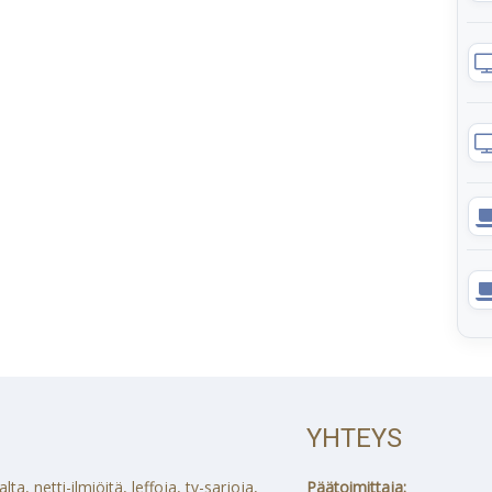
YHTEYS
a, netti-ilmiöitä, leffoja, tv-sarjoja,
Päätoimittaja: