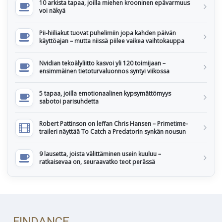
10 arkista tapaa, joilla miehen krooninen epävarmuus
voi näkyä
Pii-hiiliakut tuovat puhelimiin jopa kahden päivän
käyttöajan – mutta niissä piilee vaikea vaihtokauppa
Nvidian tekoälyliitto kasvoi yli 120 toimijaan –
ensimmäinen tietoturvaluonnos syntyi viikossa
5 tapaa, joilla emotionaalinen kypsymättömyys
sabotoi parisuhdetta
Robert Pattinson on leffan Chris Hansen – Primetime-
traileri näyttää To Catch a Predatorin synkän nousun
9 lausetta, joista välittäminen usein kuuluu –
ratkaisevaa on, seuraavatko teot perässä
FINDANCE