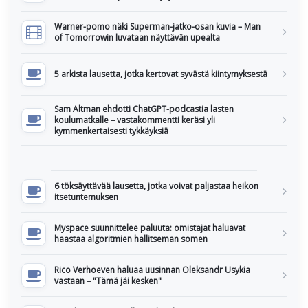
Warner-pomo näki Superman-jatko-osan kuvia – Man
of Tomorrowin luvataan näyttävän upealta
5 arkista lausetta, jotka kertovat syvästä kiintymyksestä
Sam Altman ehdotti ChatGPT-podcastia lasten
koulumatkalle – vastakommentti keräsi yli
kymmenkertaisesti tykkäyksiä
6 töksäyttävää lausetta, jotka voivat paljastaa heikon
itsetuntemuksen
Myspace suunnittelee paluuta: omistajat haluavat
haastaa algoritmien hallitseman somen
Rico Verhoeven haluaa uusinnan Oleksandr Usykia
vastaan – "Tämä jäi kesken"