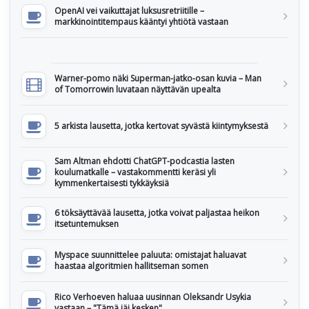
OpenAI vei vaikuttajat luksusretriitille –
markkinointitempaus kääntyi yhtiötä vastaan
Warner-pomo näki Superman-jatko-osan kuvia – Man
of Tomorrowin luvataan näyttävän upealta
5 arkista lausetta, jotka kertovat syvästä kiintymyksestä
Sam Altman ehdotti ChatGPT-podcastia lasten
koulumatkalle – vastakommentti keräsi yli
kymmenkertaisesti tykkäyksiä
6 töksäyttävää lausetta, jotka voivat paljastaa heikon
itsetuntemuksen
Myspace suunnittelee paluuta: omistajat haluavat
haastaa algoritmien hallitseman somen
Rico Verhoeven haluaa uusinnan Oleksandr Usykia
vastaan – "Tämä jäi kesken"