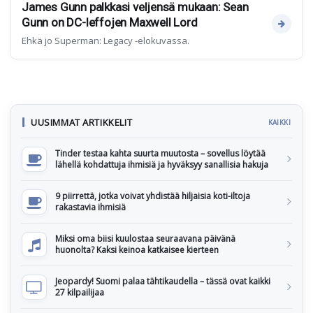
James Gunn palkkasi veljensä mukaan: Sean
Gunn on DC-leffojen Maxwell Lord
Ehkä jo Superman: Legacy -elokuvassa.
UUSIMMAT ARTIKKELIT
KAIKKI
Tinder testaa kahta suurta muutosta – sovellus löytää
lähellä kohdattuja ihmisiä ja hyväksyy sanallisia hakuja
9 piirrettä, jotka voivat yhdistää hiljaisia koti-iltoja
rakastavia ihmisiä
Miksi oma biisi kuulostaa seuraavana päivänä
huonolta? Kaksi keinoa katkaisee kierteen
Jeopardy! Suomi palaa tähtikaudella – tässä ovat kaikki
27 kilpailijaa