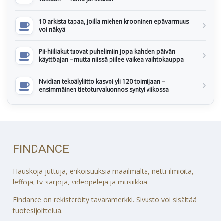
10 arkista tapaa, joilla miehen krooninen epävarmuus
voi näkyä
Pii-hiiliakut tuovat puhelimiin jopa kahden päivän
käyttöajan – mutta niissä piilee vaikea vaihtokauppa
Nvidian tekoälyliitto kasvoi yli 120 toimijaan –
ensimmäinen tietoturvaluonnos syntyi viikossa
FINDANCE
Hauskoja juttuja, erikoisuuksia maailmalta, netti-ilmiöitä,
leffoja, tv-sarjoja, videopelejä ja musiikkia.
Findance on rekisteröity tavaramerkki. Sivusto voi sisältää
tuotesijoittelua.