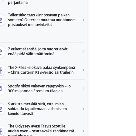
perjantaina
Tallensitko taas kiinnostavan paikan
someen? Outernet muuttaa unohtuneet
postaukset menovinkeiksi
7 etikettisääntöä, joita nuoret eivät
enää pidä välttämättöminä
The X-Files -elokuva palaa synkempänä
– Chris Carterin K18-versio sai trailerin
Spotify rikkoi valtavan rajapyykin – jo
300 miljoonaa Premium-tilaajaa
9 arkista merkkiä siitä, ettei mies
suhtaudu tapailemaansa ihmiseen
kunnioittavasti
The Odyssey avasi Travis Scottille
uuden oven – seuraavaksi tähtäimessä
omat elokuvat