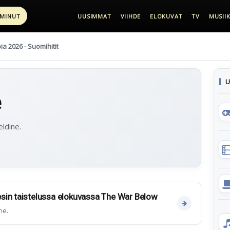
 MINUT
UUSIMMAT
VIIHDE
ELOKUVAT
TV
MUSIIK
pia 2026 - Suomihitit
U
e
ldine.
sin taistelussa elokuvassa The War Below
ne.