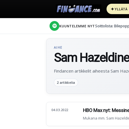
✦
YLLÄTÄ
Soittolista: Bilepop
KUUNTELEMME NYT
AIHE
Sam Hazeldin
Findancen artikkelit aiheesta Sam Haze
2 artikkelia
HBO Max nyt: Messine
04.03.2022
Mukana mm. Sam Hazeldi