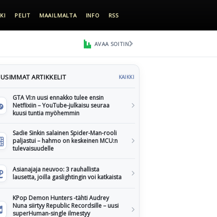
KI
PELIT
MAAILMALTA
INFO
RSS
AVAA SOITIN
USIMMAT ARTIKKELIT
KAIKKI
GTA VI:n uusi ennakko tulee ensin
Netflixiin – YouTube-julkaisu seuraa
kuusi tuntia myöhemmin
Sadie Sinkin salainen Spider-Man-rooli
paljastui – hahmo on keskeinen MCU:n
tulevaisuudelle
Asianajaja neuvoo: 3 rauhallista
lausetta, joilla gaslightingin voi katkaista
KPop Demon Hunters -tähti Audrey
Nuna siirtyy Republic Recordsille – uusi
superHuman-single ilmestyy