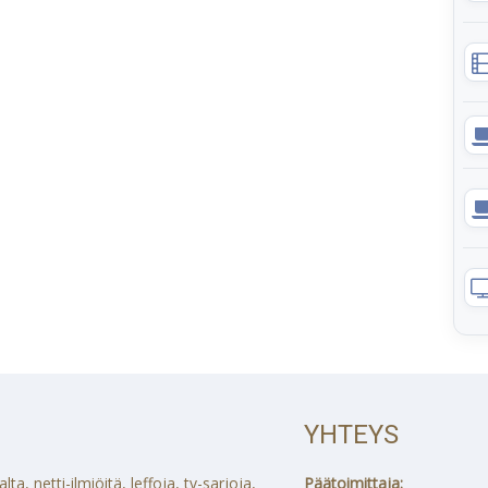
YHTEYS
a, netti-ilmiöitä, leffoja, tv-sarjoja,
Päätoimittaja: