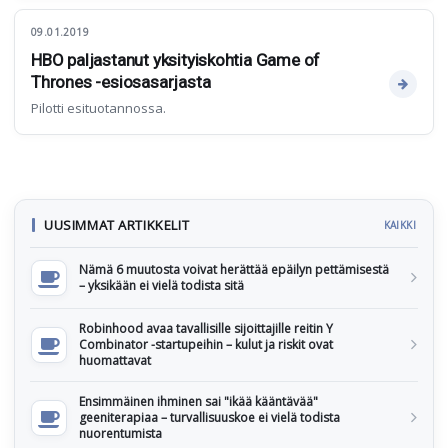
09.01.2019
HBO paljastanut yksityiskohtia Game of
Thrones -esiosasarjasta
Pilotti esituotannossa.
UUSIMMAT ARTIKKELIT
KAIKKI
Nämä 6 muutosta voivat herättää epäilyn pettämisestä
– yksikään ei vielä todista sitä
Robinhood avaa tavallisille sijoittajille reitin Y
Combinator -startupeihin – kulut ja riskit ovat
huomattavat
Ensimmäinen ihminen sai "ikää kääntävää"
geeniterapiaa – turvallisuuskoe ei vielä todista
nuorentumista