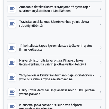
Amazonin datakeskus voisi synnyttää Yhdysvaltojen
suurimman yksittäisen päästölähteen
Travis Kalanick kokoaa Uberin vanhaa ydinjoukkoa
robottiyhtiöönsä
11 kohteliasta tapaa kyseenalaistaa työkaverin ajatus
ilman loukkausta
Harvard-historioitsija varoittaa: Piilaakso lukee
tieteiskirjallisuutta väärin ja ottaa valtion tehtäviä
Yhdysvalloissa kehitetään humanoideja sotatehtäviin –
yhtiö olisi valmis myös aseistamaan ne
Harry Potter -tähti sai OnlyFansissa noin 15 000 puntaa
yhtenä päivänä
8 lausetta, jotka saavat Z-sukupolven helposti
pyörittelemään silmiään