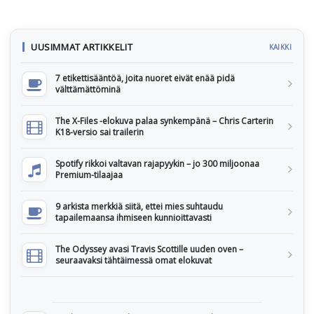
UUSIMMAT ARTIKKELIT
KAIKKI
7 etikettisääntöä, joita nuoret eivät enää pidä
välttämättöminä
The X-Files -elokuva palaa synkempänä – Chris Carterin
K18-versio sai trailerin
Spotify rikkoi valtavan rajapyykin – jo 300 miljoonaa
Premium-tilaajaa
9 arkista merkkiä siitä, ettei mies suhtaudu
tapailemaansa ihmiseen kunnioittavasti
The Odyssey avasi Travis Scottille uuden oven –
seuraavaksi tähtäimessä omat elokuvat