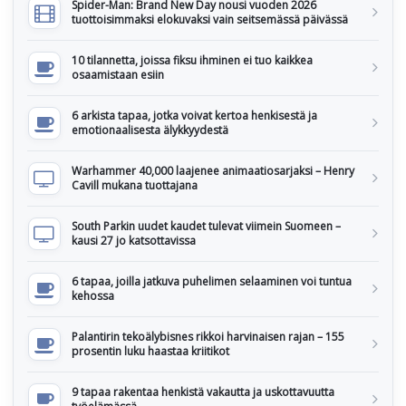
Spider-Man: Brand New Day nousi vuoden 2026
tuottoisimmaksi elokuvaksi vain seitsemässä päivässä
10 tilannetta, joissa fiksu ihminen ei tuo kaikkea
osaamistaan esiin
6 arkista tapaa, jotka voivat kertoa henkisestä ja
emotionaalisesta älykkyydestä
Warhammer 40,000 laajenee animaatiosarjaksi – Henry
Cavill mukana tuottajana
South Parkin uudet kaudet tulevat viimein Suomeen –
kausi 27 jo katsottavissa
6 tapaa, joilla jatkuva puhelimen selaaminen voi tuntua
kehossa
Palantirin tekoälybisnes rikkoi harvinaisen rajan – 155
prosentin luku haastaa kriitikot
9 tapaa rakentaa henkistä vakautta ja uskottavuutta