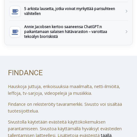
5 arkista lausetta, jotka voivat myrkyttää parisuhteen
vähitellen
Annie Jacobsen kertoo saaneensa ChatGPT:n
paikantamaan salaisen hätävaraston – varoittaa
tekoälyn bioriskistä
FINDANCE
Hauskoja juttuja, erikoisuuksia maailmalta, netti-ilmiöitä,
leffoja, tv-sarjoja, videopelejä ja musiikkia.
Findance on rekisteröity tavaramerkki. Sivusto voi sisältää
tuotesijoittelua.
Sivustolla käytetään evästeitä käyttökokemuksen
parantamiseen. Sivustoa käyttämällä hyväksyt evästeiden
tallentamisen laitteellesi. Lisätietoja evästeistä
täällä
.