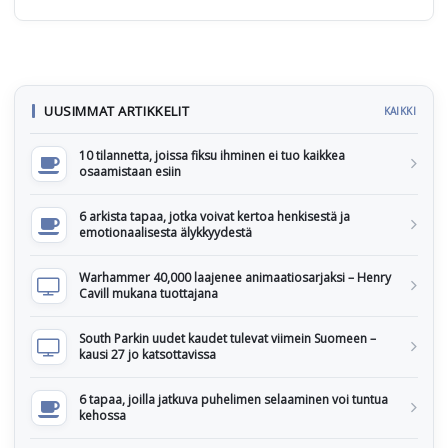
UUSIMMAT ARTIKKELIT
KAIKKI
10 tilannetta, joissa fiksu ihminen ei tuo kaikkea
osaamistaan esiin
6 arkista tapaa, jotka voivat kertoa henkisestä ja
emotionaalisesta älykkyydestä
Warhammer 40,000 laajenee animaatiosarjaksi – Henry
Cavill mukana tuottajana
South Parkin uudet kaudet tulevat viimein Suomeen –
kausi 27 jo katsottavissa
6 tapaa, joilla jatkuva puhelimen selaaminen voi tuntua
kehossa