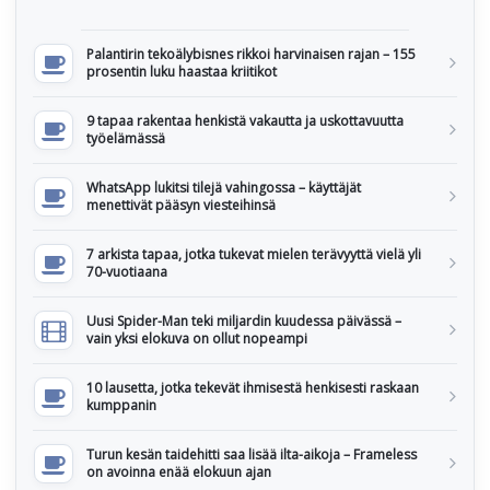
Palantirin tekoälybisnes rikkoi harvinaisen rajan – 155
prosentin luku haastaa kriitikot
9 tapaa rakentaa henkistä vakautta ja uskottavuutta
työelämässä
WhatsApp lukitsi tilejä vahingossa – käyttäjät
menettivät pääsyn viesteihinsä
7 arkista tapaa, jotka tukevat mielen terävyyttä vielä yli
70-vuotiaana
Uusi Spider-Man teki miljardin kuudessa päivässä –
vain yksi elokuva on ollut nopeampi
10 lausetta, jotka tekevät ihmisestä henkisesti raskaan
kumppanin
Turun kesän taidehitti saa lisää ilta-aikoja – Frameless
on avoinna enää elokuun ajan