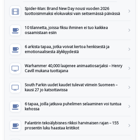
Spider-Man: Brand New Day nousi vuoden 2026
tuottoisimmaksi elokuvaksi vain seitsemässä päivässä
10 tilannetta, joissa fiksu ihminen ei tuo kaikkea
osaamistaan esiin
6 arkista tapaa, jotka voivat kertoa henkisestä ja
emotionaalisesta älykkyydestä
Warhammer 40,000 laajenee animaatiosarjaksi – Henry
Cavill mukana tuottajana
South Parkin uudet kaudet tulevat viimein Suomeen –
kausi 27 jo katsottavissa
6 tapaa, joilla jatkuva puhelimen selaaminen voi tuntua
kehossa
Palantirin tekoälybisnes rikkoi harvinaisen rajan – 155
prosentin luku haastaa kriitikot