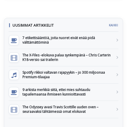
UUSIMMAT ARTIKKELIT
KAIKKI
7 etikettisääntöä, joita nuoret eivät enää pidä
välttämättöminä
The X-Files -elokuva palaa synkempänä – Chris Carterin
K18-versio sai trailerin
Spotify rikkoi valtavan rajapyykin – jo 300 miljoonaa
Premium-tilaajaa
9 arkista merkkiä siitä, ettei mies suhtaudu
tapailemaansa ihmiseen kunnioittavasti
The Odyssey avasi Travis Scottille uuden oven –
seuraavaksi tähtäimessä omat elokuvat