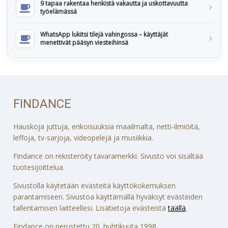
9 tapaa rakentaa henkistä vakautta ja uskottavuutta
työelämässä
WhatsApp lukitsi tilejä vahingossa – käyttäjät
menettivät pääsyn viesteihinsä
FINDANCE
Hauskoja juttuja, erikoisuuksia maailmalta, netti-ilmiöitä,
leffoja, tv-sarjoja, videopelejä ja musiikkia.
Findance on rekisteröity tavaramerkki. Sivusto voi sisältää
tuotesijoittelua.
Sivustolla käytetään evästeitä käyttökokemuksen
parantamiseen. Sivustoa käyttämällä hyväksyt evästeiden
tallentamisen laitteellesi. Lisätietoja evästeistä
täällä
.
Findance on perustettu 20. huhtikuuta 1998.