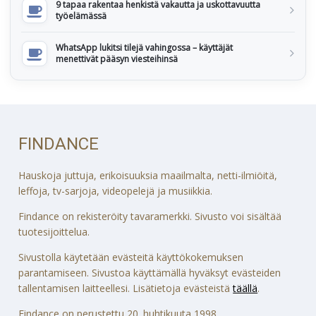
9 tapaa rakentaa henkistä vakautta ja uskottavuutta
työelämässä
WhatsApp lukitsi tilejä vahingossa – käyttäjät
menettivät pääsyn viesteihinsä
FINDANCE
Hauskoja juttuja, erikoisuuksia maailmalta, netti-ilmiöitä,
leffoja, tv-sarjoja, videopelejä ja musiikkia.
Findance on rekisteröity tavaramerkki. Sivusto voi sisältää
tuotesijoittelua.
Sivustolla käytetään evästeitä käyttökokemuksen
parantamiseen. Sivustoa käyttämällä hyväksyt evästeiden
tallentamisen laitteellesi. Lisätietoja evästeistä
täällä
.
Findance on perustettu 20. huhtikuuta 1998.