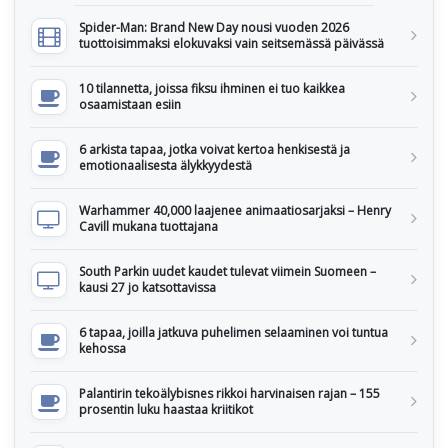
Spider-Man: Brand New Day nousi vuoden 2026
tuottoisimmaksi elokuvaksi vain seitsemässä päivässä
10 tilannetta, joissa fiksu ihminen ei tuo kaikkea
osaamistaan esiin
6 arkista tapaa, jotka voivat kertoa henkisestä ja
emotionaalisesta älykkyydestä
Warhammer 40,000 laajenee animaatiosarjaksi – Henry
Cavill mukana tuottajana
South Parkin uudet kaudet tulevat viimein Suomeen –
kausi 27 jo katsottavissa
6 tapaa, joilla jatkuva puhelimen selaaminen voi tuntua
kehossa
Palantirin tekoälybisnes rikkoi harvinaisen rajan – 155
prosentin luku haastaa kriitikot