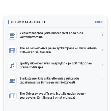
UUSIMMAT ARTIKKELIT
KAIKKI
7 etikettisääntöä, joita nuoret eivät enää pidä
välttämättöminä
The X-Files -elokuva palaa synkempänä – Chris Carterin
K18-versio sai trailerin
Spotify rikkoi valtavan rajapyykin – jo 300 miljoonaa
Premium-tilaajaa
9 arkista merkkiä siitä, ettei mies suhtaudu
tapailemaansa ihmiseen kunnioittavasti
The Odyssey avasi Travis Scottille uuden oven –
seuraavaksi tähtäimessä omat elokuvat