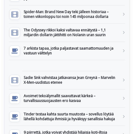
Spider-Man: Brand New Day teki jälleen historiaa –
toinen viikonloppu toi noin 145 miljoonaa dollaria
The Odyssey rikkoi kaksi valtavaa ennätystä – 1,1
miljardin dollarin jättihitti on Nolanin uran suurin
7 arkista tapaa, jotka paljastavat saamattomuuden ja
vastuun välttelyn
Sadie Sink vahvistaa jatkavansa Jean Greynä – Marvelin
X-Men-uudistus etenee
Avoimet tekoälymallit saavuttavat kärkeä –
turvallisuussuojausten ero kasvaa
Tinder testaa kahta suurta muutosta – sovellus löytää
lähellä kohdattuja ihmisiä ja hyväksyy sanallisia hakuja
9 piirrettä, jotka voivat yhdistää hiljaisia koti-iltoja