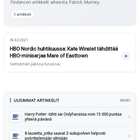
Findancen artikkelit aiheesta Patrick Murney.
1 artikkeli
16.02.2021
HBO Nordic huhtikuussa: Kate Winslet tähdittää
HBO-minisarjaa Mare of Easttown
Seitsemän jaksoa luvassa.
UUSIMMAT ARTIKKELIT
KAIKKI
Harry Potter -tähti sai OnlyFansissa noin 15 000 puntaa
yhtenä päivänä
8 lausetta, jotka saavat Z-sukupolven helposti
pyörittelemään silmiään