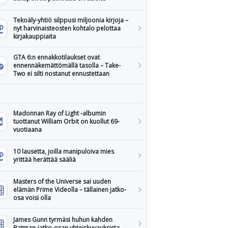
Tekoäly-yhtiö silppusi miljoonia kirjoja –
nyt harvinaisteosten kohtalo pelottaa
kirjakauppiaita
GTA 6:n ennakkotilaukset ovat
ennennäkemättömällä tasolla – Take-
Two ei silti nostanut ennustettaan
Madonnan Ray of Light -albumin
tuottanut William Orbit on kuollut 69-
vuotiaana
10 lausetta, joilla manipuloiva mies
yrittää herättää sääliä
Masters of the Universe sai uuden
elämän Prime Videolla – tällainen jatko-
osa voisi olla
James Gunn tyrmäsi huhun kahden
Batman-jatko-osan yhteiskuvauksista