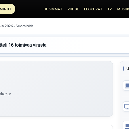
 MINUT
UUSIMMAT
VIIHDE
ELOKUVAT
TV
MUSIIK
pia 2026 - Suomihitit
teli 16 toimivaa virusta
U
akerar.