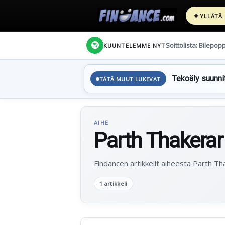
✦
YLLÄTÄ
Soittolista: Bilepop
KUUNTELEMME NYT
Tekoäly suunnit
TÄTÄ MUUT LUKEVAT
AIHE
Parth Thakerar
Findancen artikkelit aiheesta Parth Th
1 artikkeli