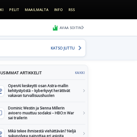
KI
PELIT
MAAILMALTA
INFO
RSS
AVAA SOITIN
KATSO JUTTU
USIMMAT ARTIKKELIT
KAIKKI
OpenAI keskeytti osan Astra-mallin
kehitystyöstä – kyberkyvyt herättivät
vakavan turvallisuushuolen
Dominic Westin ja Sienna Millerin
avioero muuttuu sodaksi – HBO:n War
sai trailerin
Mikä tekee ihmisestä viehättävän? Neljä
sukupolvea painottaa eri asioita