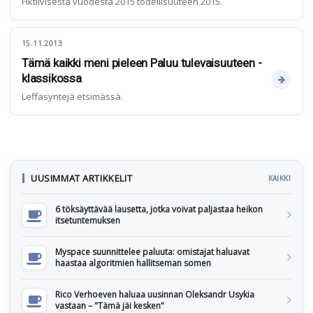
Fiktiivisestä vuodesta 2015 todellisuuteen 2015.
15.11.2013
Tämä kaikki meni pieleen Paluu tulevaisuuteen -
klassikossa
Leffasyntejä etsimässä.
UUSIMMAT ARTIKKELIT
KAIKKI
6 töksäyttävää lausetta, jotka voivat paljastaa heikon
itsetuntemuksen
Myspace suunnittelee paluuta: omistajat haluavat
haastaa algoritmien hallitseman somen
Rico Verhoeven haluaa uusinnan Oleksandr Usykia
vastaan – "Tämä jäi kesken"