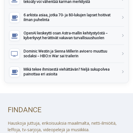
tekoäly voi vähentää karman merkitystä
6 arkista asiaa, jotka 70- ja 80-lukujen lapset hoitivat
ilman puhelinta
OpenAI keskeytti osan Astra-mallin kehitystyöstä –
kyberkyvyt herättivät vakavan turvallisuushuolen
Dominic Westin ja Sienna Millerin avioero muuttuu
sodaksi – HBO:n War sai trailerin
Mikä tekee ihmisestä viehättävän? Neljä sukupolvea
painottaa eri asioita
FINDANCE
Hauskoja juttuja, erikoisuuksia maailmalta, netti-ilmiöitä,
leffoja, tv-sarjoja, videopelejä ja musiikkia.