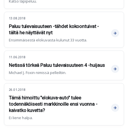
Katso läpipeluu.
13.08.2018
Paluu tulevaisuuteen -tähdet kokoontuivat -
tältä he näyttävät nyt
Ensimmäisestä elokuvasta kulunut 33 vuotta.
11.06.2018
Netissä törkeä Paluu tulevaisuuteen 4 -huijaus
Michael J. Foxin nimissä pelleiltiin.
26.01.2018
Tämä himoittu "elokuva-auto" tulee
todennäköisesti markkinoille ensi vuonna -
kaivatko kuvetta?
Ei liene halpa.