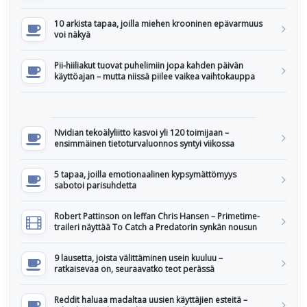
10 arkista tapaa, joilla miehen krooninen epävarmuus
voi näkyä
Pii-hiiliakut tuovat puhelimiin jopa kahden päivän
käyttöajan – mutta niissä piilee vaikea vaihtokauppa
Nvidian tekoälyliitto kasvoi yli 120 toimijaan –
ensimmäinen tietoturvaluonnos syntyi viikossa
5 tapaa, joilla emotionaalinen kypsymättömyys
sabotoi parisuhdetta
Robert Pattinson on leffan Chris Hansen – Primetime-
traileri näyttää To Catch a Predatorin synkän nousun
9 lausetta, joista välittäminen usein kuuluu –
ratkaisevaa on, seuraavatko teot perässä
Reddit haluaa madaltaa uusien käyttäjien esteitä –