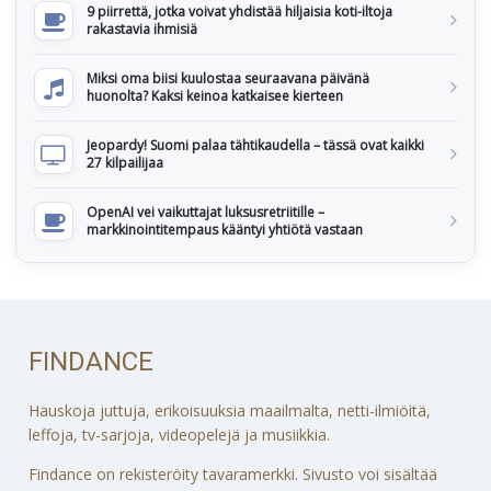
9 piirrettä, jotka voivat yhdistää hiljaisia koti-iltoja
rakastavia ihmisiä
Miksi oma biisi kuulostaa seuraavana päivänä
huonolta? Kaksi keinoa katkaisee kierteen
Jeopardy! Suomi palaa tähtikaudella – tässä ovat kaikki
27 kilpailijaa
OpenAI vei vaikuttajat luksusretriitille –
markkinointitempaus kääntyi yhtiötä vastaan
FINDANCE
Hauskoja juttuja, erikoisuuksia maailmalta, netti-ilmiöitä,
leffoja, tv-sarjoja, videopelejä ja musiikkia.
Findance on rekisteröity tavaramerkki. Sivusto voi sisältää