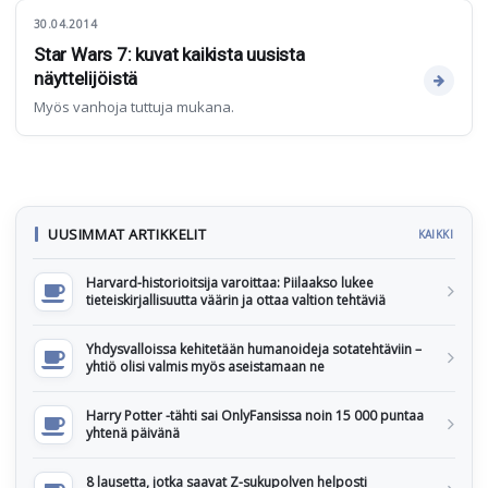
30.04.2014
Star Wars 7: kuvat kaikista uusista
näyttelijöistä
Myös vanhoja tuttuja mukana.
UUSIMMAT ARTIKKELIT
KAIKKI
Harvard-historioitsija varoittaa: Piilaakso lukee
tieteiskirjallisuutta väärin ja ottaa valtion tehtäviä
Yhdysvalloissa kehitetään humanoideja sotatehtäviin –
yhtiö olisi valmis myös aseistamaan ne
Harry Potter -tähti sai OnlyFansissa noin 15 000 puntaa
yhtenä päivänä
8 lausetta, jotka saavat Z-sukupolven helposti