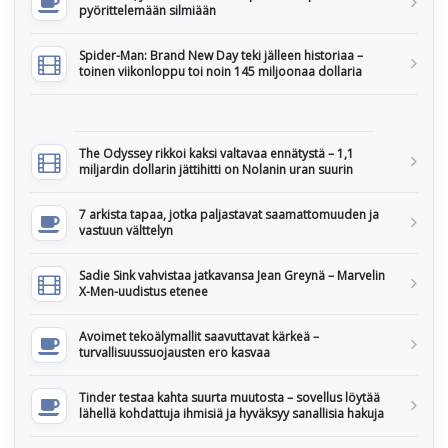
pyörittelemään silmiään
Spider-Man: Brand New Day teki jälleen historiaa –
toinen viikonloppu toi noin 145 miljoonaa dollaria
The Odyssey rikkoi kaksi valtavaa ennätystä – 1,1
miljardin dollarin jättihitti on Nolanin uran suurin
7 arkista tapaa, jotka paljastavat saamattomuuden ja
vastuun välttelyn
Sadie Sink vahvistaa jatkavansa Jean Greynä – Marvelin
X-Men-uudistus etenee
Avoimet tekoälymallit saavuttavat kärkeä –
turvallisuussuojausten ero kasvaa
Tinder testaa kahta suurta muutosta – sovellus löytää
lähellä kohdattuja ihmisiä ja hyväksyy sanallisia hakuja