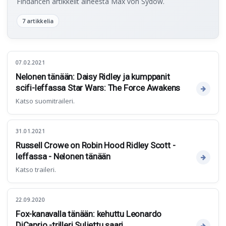
Findancen artikkelit aiheesta Max von Sydow.
7 artikkelia
07.02.2021
Nelonen tänään: Daisy Ridley ja kumppanit
scifi-leffassa Star Wars: The Force Awakens
Katso suomitraileri.
31.01.2021
Russell Crowe on Robin Hood Ridley Scott -
leffassa - Nelonen tänään
Katso traileri.
22.09.2020
Fox-kanavalla tänään: kehuttu Leonardo
DiCaprio -trilleri Suljettu saari