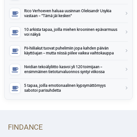
Rico Verhoeven haluaa uusinnan Oleksandr Usykia
vastaan – "Tämä jäi kesken"
10 arkista tapaa, joilla miehen krooninen epävarmuus
voi näkyä
Pii-hiiliakut tuovat puhelimiin jopa kahden päivän
käyttöajan – mutta niissä piilee vaikea vaihtokauppa
Nvidian tekoälyliitto kasvoi yli 120 toimijaan –
ensimmäinen tietoturvaluonnos syntyi viikossa
5 tapaa, joilla emotionaalinen kypsymättömyys
sabotoi parisuhdetta
FINDANCE