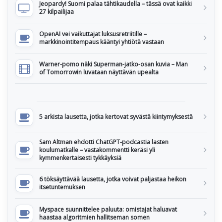
Jeopardy! Suomi palaa tähtikaudella – tässä ovat kaikki
27 kilpailijaa
OpenAI vei vaikuttajat luksusretriitille –
markkinointitempaus kääntyi yhtiötä vastaan
Warner-pomo näki Superman-jatko-osan kuvia – Man
of Tomorrowin luvataan näyttävän upealta
5 arkista lausetta, jotka kertovat syvästä kiintymyksestä
Sam Altman ehdotti ChatGPT-podcastia lasten
koulumatkalle – vastakommentti keräsi yli
kymmenkertaisesti tykkäyksiä
6 töksäyttävää lausetta, jotka voivat paljastaa heikon
itsetuntemuksen
Myspace suunnittelee paluuta: omistajat haluavat
haastaa algoritmien hallitseman somen