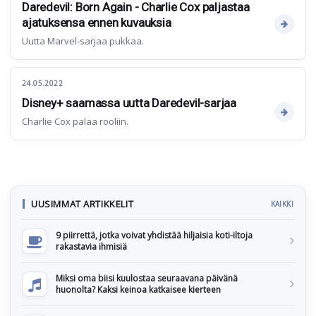
Daredevil: Born Again - Charlie Cox paljastaa
ajatuksensa ennen kuvauksia
Uutta Marvel-sarjaa pukkaa.
24.05.2022
Disney+ saamassa uutta Daredevil-sarjaa
Charlie Cox palaa rooliin.
UUSIMMAT ARTIKKELIT
KAIKKI
9 piirrettä, jotka voivat yhdistää hiljaisia koti-iltoja
rakastavia ihmisiä
Miksi oma biisi kuulostaa seuraavana päivänä
huonolta? Kaksi keinoa katkaisee kierteen