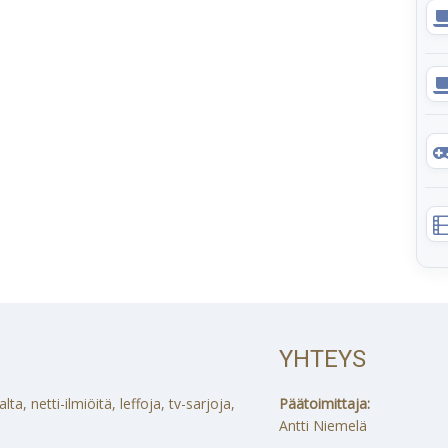
YHTEYS
a, netti-ilmiöitä, leffoja, tv-sarjoja,
Päätoimittaja:
Antti Niemelä