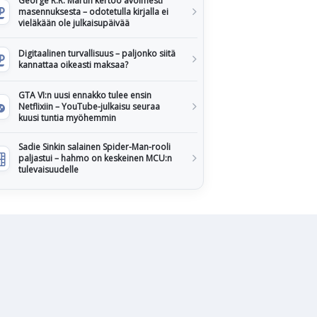
George R.R. Martin kertoo avoimesti
masennuksesta – odotetulla kirjalla ei
vieläkään ole julkaisupäivää
Digitaalinen turvallisuus – paljonko siitä
kannattaa oikeasti maksaa?
GTA VI:n uusi ennakko tulee ensin
Netflixiin – YouTube-julkaisu seuraa
kuusi tuntia myöhemmin
Sadie Sinkin salainen Spider-Man-rooli
paljastui – hahmo on keskeinen MCU:n
tulevaisuudelle