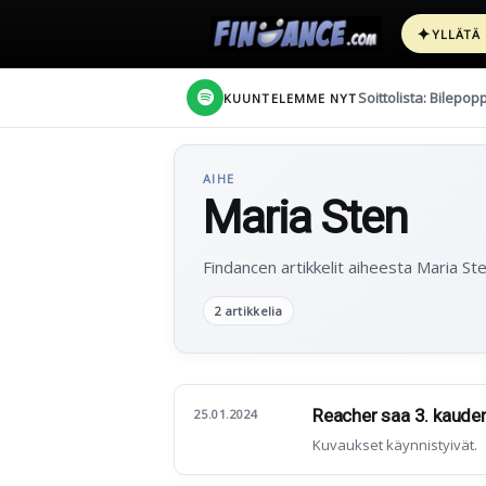
✦
YLLÄTÄ
Soittolista: Bilepop
KUUNTELEMME NYT
AIHE
Maria Sten
Findancen artikkelit aiheesta Maria Ste
2 artikkelia
Reacher saa 3. kauden
25.01.2024
Kuvaukset käynnistyivät.