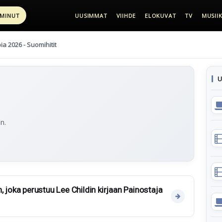
 MINUT
UUSIMMAT
VIIHDE
ELOKUVAT
TV
MUSIIK
pia 2026 - Suomihitit
U
n.
, joka perustuu Lee Childin kirjaan Painostaja