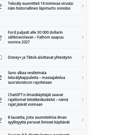
Tekoäly suunnitteli 16 toimivaa virusta:
näin historiallinen läpimurto onnistui
Ford paljasti alle 30 000 dollarin
sähköavolavan – Fathom saapuu
vuonna 2027
Disney+ ja Tiktok aloittavat yhteistyön
Suno alkaa vesileimata
tekoälykappaleita – massajakelua
suoratoistoon rajoitetaan
ChatGPT:n ilmaiskäyttäjät saavat
rajattomat tekstikeskustelut – nämä
rajat jäävät voimaan
8 lausetta, joita suunnitelmia ilman
syyllisyyttä peruvat ihmiset käyttävät