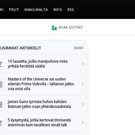
KI
PELIT
MAAILMALTA
INFO
RSS
AVAA SOITIN
USIMMAT ARTIKKELIT
KAIKKI
10 lausetta, joilla manipuloiva mies
yrittää herättää sääliä
Masters of the Universe sai uuden
elämän Prime Videolla – tällainen jatko-
osa voisi olla
James Gunn tyrmäsi huhun kahden
Batman-jatko-osan yhteiskuvauksista
5 kysymystä, jotka kertovat ihmisestä
enemmän kuin tavallinen small talk