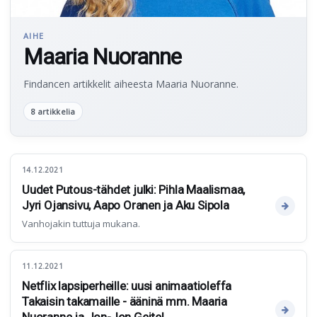
AIHE
Maaria Nuoranne
Findancen artikkelit aiheesta Maaria Nuoranne.
8 artikkelia
14.12.2021
Uudet Putous-tähdet julki: Pihla Maalismaa,
Jyri Ojansivu, Aapo Oranen ja Aku Sipola
Vanhojakin tuttuja mukana.
11.12.2021
Netflix lapsiperheille: uusi animaatioleffa
Takaisin takamaille - ääninä mm. Maaria
Nuoranne ja Jon-Jon Geitel