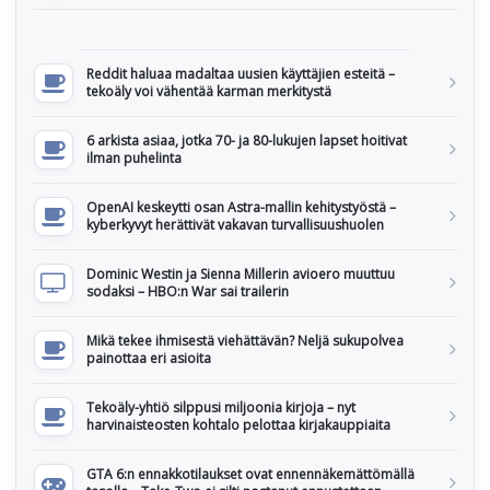
Reddit haluaa madaltaa uusien käyttäjien esteitä –
tekoäly voi vähentää karman merkitystä
6 arkista asiaa, jotka 70- ja 80-lukujen lapset hoitivat
ilman puhelinta
OpenAI keskeytti osan Astra-mallin kehitystyöstä –
kyberkyvyt herättivät vakavan turvallisuushuolen
Dominic Westin ja Sienna Millerin avioero muuttuu
sodaksi – HBO:n War sai trailerin
Mikä tekee ihmisestä viehättävän? Neljä sukupolvea
painottaa eri asioita
Tekoäly-yhtiö silppusi miljoonia kirjoja – nyt
harvinaisteosten kohtalo pelottaa kirjakauppiaita
GTA 6:n ennakkotilaukset ovat ennennäkemättömällä