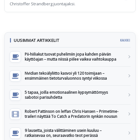
Christoffer Strandberg juontajaksi.
UUSIMMAT ARTIKKELIT
KAIKKI
Pii-hiiliakut tuovat puhelimiin jopa kahden päivän
käyttöajan – mutta niissä piilee vaikea vaihtokauppa
Nvidian tekoälyliitto kasvoi yli 120 toimijaan –
ensimmäinen tietoturvaluonnos syntyi viikossa
5 tapaa, joilla emotionaalinen kypsymättömyys
sabotoi parisuhdetta
Robert Pattinson on leffan Chris Hansen – Primetime-
traileri näyttää To Catch a Predatorin synkän nousun
9 lausetta, joista välittäminen usein kuuluu –
ratkaisevaa on, seuraavatko teot perässä