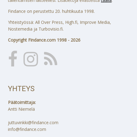
tallentamisen laitteellesi. Lisätietoja evästeistä
täällä
.
Findance on perustettu 20. huhtikuuta 1998.
Yhteistyössä: All Over Press, High.fi, Improve Media,
Nostemedia ja Turbovisio.fi.
Copyright Findance.com 1998 - 2026
YHTEYS
Päätoimittaja:
Antti Niemelä
juttuvinkki@findance.com
info@findance.com