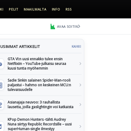
KI
PELIT
MAAILMALTA
INFO
RSS
AVAA SOITIN
USIMMAT ARTIKKELIT
KAIKKI
GTA VI:n uusi ennakko tulee ensin
Netflixiin – YouTube-julkaisu seuraa
kuusi tuntia myöhemmin
Sadie Sinkin salainen Spider-Man-rooli
paljastui – hahmo on keskeinen MCU:n
tulevaisuudelle
Asianajaja neuvoo: 3 rauhallista
lausetta, joilla gaslightingin voi katkaista
KPop Demon Hunters -tähti Audrey
Nuna siirtyy Republic Recordsille – uusi
superHuman-single ilmestyy