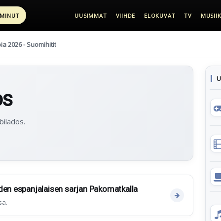
 MINUT
UUSIMMAT
VIIHDE
ELOKUVAT
TV
MUSIIK
pia 2026 - Suomihitit
U
os
bilados.
den espanjalaisen sarjan Pakomatkalla
sa.