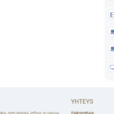
YHTEYS
a, netti-ilmiöitä, leffoja, tv-sarjoja,
Päätoimittaja: