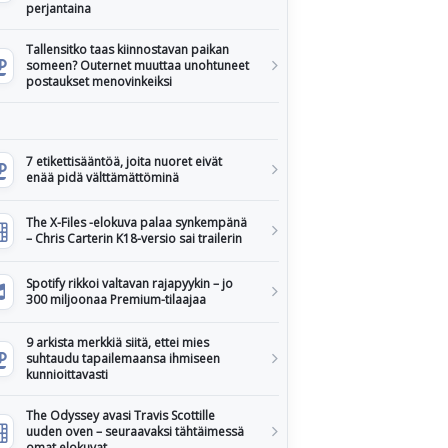
perjantaina
Tallensitko taas kiinnostavan paikan
someen? Outernet muuttaa unohtuneet
postaukset menovinkeiksi
7 etikettisääntöä, joita nuoret eivät
enää pidä välttämättöminä
The X-Files -elokuva palaa synkempänä
– Chris Carterin K18-versio sai trailerin
Spotify rikkoi valtavan rajapyykin – jo
300 miljoonaa Premium-tilaajaa
9 arkista merkkiä siitä, ettei mies
suhtaudu tapailemaansa ihmiseen
kunnioittavasti
The Odyssey avasi Travis Scottille
uuden oven – seuraavaksi tähtäimessä
omat elokuvat