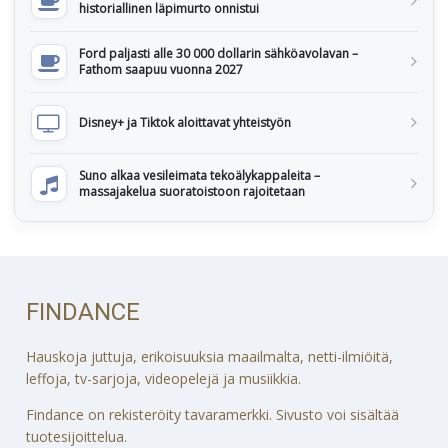
historiallinen läpimurto onnistui
Ford paljasti alle 30 000 dollarin sähköavolavan –
Fathom saapuu vuonna 2027
Disney+ ja Tiktok aloittavat yhteistyön
Suno alkaa vesileimata tekoälykappaleita –
massajakelua suoratoistoon rajoitetaan
FINDANCE
Hauskoja juttuja, erikoisuuksia maailmalta, netti-ilmiöitä,
leffoja, tv-sarjoja, videopelejä ja musiikkia.
Findance on rekisteröity tavaramerkki. Sivusto voi sisältää
tuotesijoittelua.