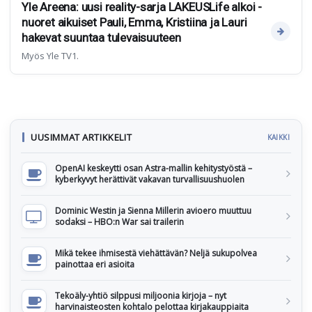
Yle Areena: uusi reality-sarja LAKEUSLife alkoi -
nuoret aikuiset Pauli, Emma, Kristiina ja Lauri
hakevat suuntaa tulevaisuuteen
Myös Yle TV1.
UUSIMMAT ARTIKKELIT
KAIKKI
OpenAI keskeytti osan Astra-mallin kehitystyöstä –
kyberkyvyt herättivät vakavan turvallisuushuolen
Dominic Westin ja Sienna Millerin avioero muuttuu
sodaksi – HBO:n War sai trailerin
Mikä tekee ihmisestä viehättävän? Neljä sukupolvea
painottaa eri asioita
Tekoäly-yhtiö silppusi miljoonia kirjoja – nyt
harvinaisteosten kohtalo pelottaa kirjakauppiaita