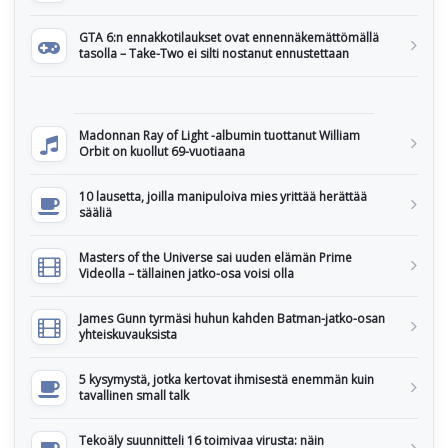
GTA 6:n ennakkotilaukset ovat ennennäkemättömällä
tasolla – Take-Two ei silti nostanut ennustettaan
Madonnan Ray of Light -albumin tuottanut William
Orbit on kuollut 69-vuotiaana
10 lausetta, joilla manipuloiva mies yrittää herättää
sääliä
Masters of the Universe sai uuden elämän Prime
Videolla – tällainen jatko-osa voisi olla
James Gunn tyrmäsi huhun kahden Batman-jatko-osan
yhteiskuvauksista
5 kysymystä, jotka kertovat ihmisestä enemmän kuin
tavallinen small talk
Tekoäly suunnitteli 16 toimivaa virusta: näin