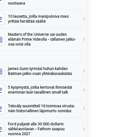
vuotiaana
10 lausetta, joilla manipuloiva mies
yrittää herättää sääliä
Masters of the Universe sai uuden
elämän Prime Videolla – tällainen jatko-
osa voisi olla
James Gunn tyrmäsi huhun kahden
Batman-jatko-osan yhteiskuvauksista
5 kysymystä, jotka kertovat ihmisestä
enemmän kuin tavallinen small talk
Tekoäly suunnitteli 16 toimivaa virusta:
näin historiallinen läpimurto onnistui
Ford paljasti alle 30 000 dollarin
sähköavolavan – Fathom saapuu
vuonna 2027