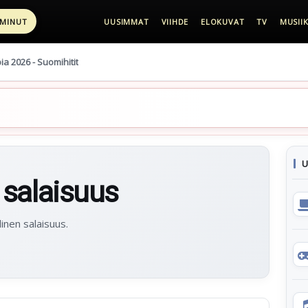
 MINUT
UUSIMMAT
VIIHDE
ELOKUVAT
TV
MUSIIK
pia 2026 - Suomihitit
U
 salaisuus
linen salaisuus.