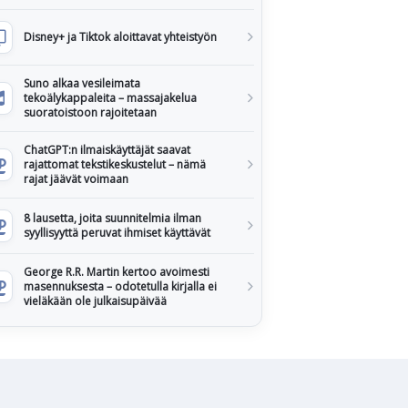
Disney+ ja Tiktok aloittavat yhteistyön
Suno alkaa vesileimata
tekoälykappaleita – massajakelua
suoratoistoon rajoitetaan
ChatGPT:n ilmaiskäyttäjät saavat
rajattomat tekstikeskustelut – nämä
rajat jäävät voimaan
8 lausetta, joita suunnitelmia ilman
syyllisyyttä peruvat ihmiset käyttävät
George R.R. Martin kertoo avoimesti
masennuksesta – odotetulla kirjalla ei
vieläkään ole julkaisupäivää