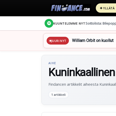
✦
YLLÄTÄ
Soittolista: Bilepop
KUUNTELEMME NYT
William Orbit on kuollut
JUURI NYT
AIHE
Kuninkaallinen
Findancen artikkelit aiheesta Kuninkaal
1 artikkeli