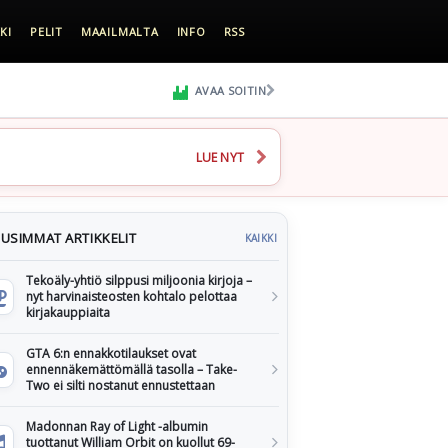
KI
PELIT
MAAILMALTA
INFO
RSS
AVAA SOITIN
LUE NYT
USIMMAT ARTIKKELIT
KAIKKI
Tekoäly-yhtiö silppusi miljoonia kirjoja –
nyt harvinaisteosten kohtalo pelottaa
kirjakauppiaita
GTA 6:n ennakkotilaukset ovat
ennennäkemättömällä tasolla – Take-
Two ei silti nostanut ennustettaan
Madonnan Ray of Light -albumin
tuottanut William Orbit on kuollut 69-