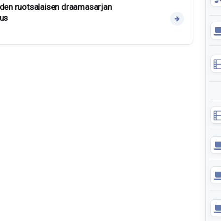
uden ruotsalaisen draamasarjan
uus