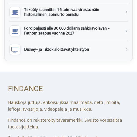
Tekoäly suunnitteli 16 toimivaa virusta: näin
historiallinen läpimurto onnistui
Ford paljasti alle 30 000 dollarin sähköavolavan –
Fathom saapuu vuonna 2027
Disney+ ja Tiktok aloittavat yhteistyön
FINDANCE
Hauskoja juttuja, erikoisuuksia maailmalta, netti-ilmiöitä,
leffoja, tv-sarjoja, videopelejä ja musiikkia.
Findance on rekisteröity tavaramerkki. Sivusto voi sisältää
tuotesijoittelua.