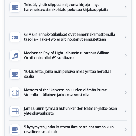
Tekoäly-yhtiö silppusi miljoonia kirjoja – nyt
harvinaisteosten kohtalo pelottaa kirjakauppiaita
GTA 6:n ennakkotilaukset ovat ennennäkemättömällä
tasolla – Take-Two ei silti nostanut ennustettaan
Madonnan Ray of Light -albumin tuottanut William
Orbit on kuollut 69-vuotiaana
10 lausetta, joilla manipuloiva mies yrittää herättää
sääliä
Masters of the Universe sai uuden elämän Prime
Videolla – tällainen jatko-osa voisi olla
James Gunn tyrmäsi huhun kahden Batman-jatko-osan
yhteiskuvauksista
5 kysymystä, jotka kertovat ihmisestä enemmän kuin
tavallinen small talk