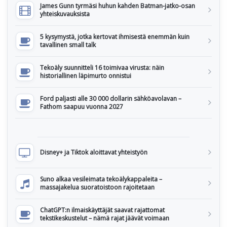
James Gunn tyrmäsi huhun kahden Batman-jatko-osan
yhteiskuvauksista
5 kysymystä, jotka kertovat ihmisestä enemmän kuin
tavallinen small talk
Tekoäly suunnitteli 16 toimivaa virusta: näin
historiallinen läpimurto onnistui
Ford paljasti alle 30 000 dollarin sähköavolavan –
Fathom saapuu vuonna 2027
Disney+ ja Tiktok aloittavat yhteistyön
Suno alkaa vesileimata tekoälykappaleita –
massajakelua suoratoistoon rajoitetaan
ChatGPT:n ilmaiskäyttäjät saavat rajattomat
tekstikeskustelut – nämä rajat jäävät voimaan