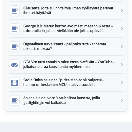
8 lausetta, joita suunnitelmia ilman syyllisyyttä peruvat
ihmiset käyttävät
George R.R. Martin kertoo avoimesti masennuksesta –
odotetulla kirjalla ei vieläkään ole julkaisupäivää
Digitaalinen turvallisuus – paljonko siitä kannattaa
oikeasti maksaa?
GTA VI:n uusi ennakko tulee ensin Netflixiin – YouTube-
julkaisu seuraa kuusi tuntia myöhemmin
Sadie Sinkin salainen Spider-Man-rooli paljastui –
hahmo on keskeinen MCU:n tulevaisuudelle
Asianajaja neuvoo: 3 rauhallista lausetta, joilla
gaslightingin voi katkaista