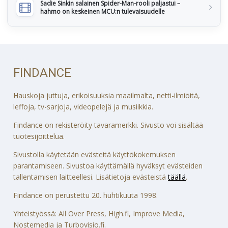
Sadie Sinkin salainen Spider-Man-rooli paljastui –
hahmo on keskeinen MCU:n tulevaisuudelle
FINDANCE
Hauskoja juttuja, erikoisuuksia maailmalta, netti-ilmiöitä,
leffoja, tv-sarjoja, videopelejä ja musiikkia.
Findance on rekisteröity tavaramerkki. Sivusto voi sisältää
tuotesijoittelua.
Sivustolla käytetään evästeitä käyttökokemuksen
parantamiseen. Sivustoa käyttämällä hyväksyt evästeiden
tallentamisen laitteellesi. Lisätietoja evästeistä
täällä
.
Findance on perustettu 20. huhtikuuta 1998.
Yhteistyössä: All Over Press, High.fi, Improve Media,
Nostemedia ja Turbovisio.fi.