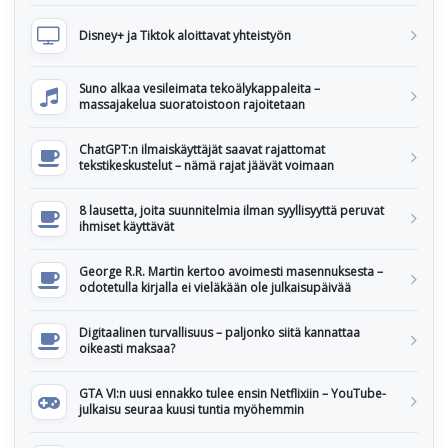
Disney+ ja Tiktok aloittavat yhteistyön
Suno alkaa vesileimata tekoälykappaleita –
massajakelua suoratoistoon rajoitetaan
ChatGPT:n ilmaiskäyttäjät saavat rajattomat
tekstikeskustelut – nämä rajat jäävät voimaan
8 lausetta, joita suunnitelmia ilman syyllisyyttä peruvat
ihmiset käyttävät
George R.R. Martin kertoo avoimesti masennuksesta –
odotetulla kirjalla ei vieläkään ole julkaisupäivää
Digitaalinen turvallisuus – paljonko siitä kannattaa
oikeasti maksaa?
GTA VI:n uusi ennakko tulee ensin Netflixiin – YouTube-
julkaisu seuraa kuusi tuntia myöhemmin