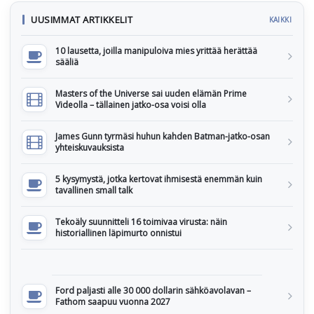
UUSIMMAT ARTIKKELIT
KAIKKI
10 lausetta, joilla manipuloiva mies yrittää herättää
sääliä
Masters of the Universe sai uuden elämän Prime
Videolla – tällainen jatko-osa voisi olla
James Gunn tyrmäsi huhun kahden Batman-jatko-osan
yhteiskuvauksista
5 kysymystä, jotka kertovat ihmisestä enemmän kuin
tavallinen small talk
Tekoäly suunnitteli 16 toimivaa virusta: näin
historiallinen läpimurto onnistui
Ford paljasti alle 30 000 dollarin sähköavolavan –
Fathom saapuu vuonna 2027